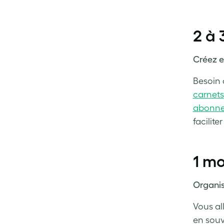
2 à 
Créez e
Besoin 
carnets
abonn
facilite
1 mo
Organis
Vous al
en souv