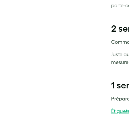
porte-c
2 s
Comman
Juste a
mesure 
1 s
Prépare
Étiquet