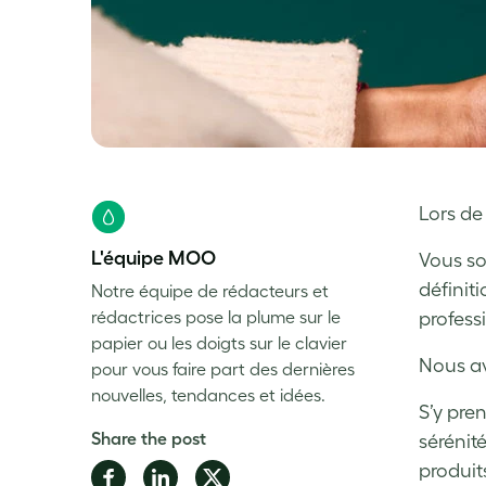
Lors de
L'équipe MOO
Vous so
définit
Notre équipe de rédacteurs et
rédactrices pose la plume sur le
profess
papier ou les doigts sur le clavier
Nous av
pour vous faire part des dernières
nouvelles, tendances et idées.
S’y pre
Share the post
sérénité
produit
Share
Share
Share