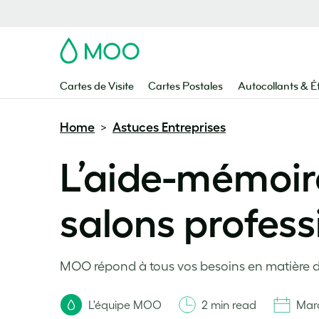
MOO
Cartes de Visite
Cartes Postales
Autocollants & É
Home
Astuces Entreprises
>
L’aide-mémoir
salons profess
MOO répond à tous vos besoins en matière de
L'équipe MOO
2 min read
Marc