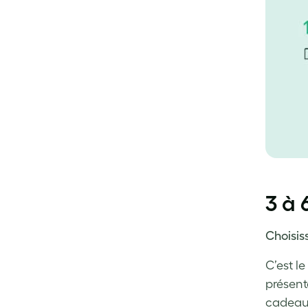
3 à 
Choisis
C’est l
présent
cadeau