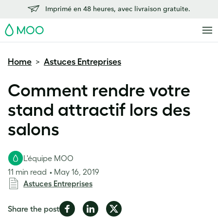
Imprimé en 48 heures, avec livraison gratuite.
MOO
Home
Astuces Entreprises
>
Comment rendre votre
stand attractif lors des
salons
L'équipe MOO
11 min read
May 16, 2019
Astuces Entreprises
Share
Share
Share
Share the post