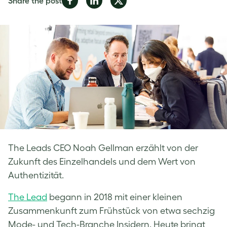
Share the post
on
on
on
Facebook
LinkedIn
Twitter
The Leads CEO Noah Gellman erzählt von der
Zukunft des Einzelhandels und dem Wert von
Authentizität.
The Lead
begann in 2018 mit einer kleinen
Zusammenkunft zum Frühstück von etwa sechzig
Mode- und Tech-Branche Insidern. Heute bringt