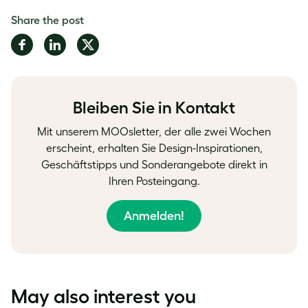
Share the post
Share
Share
Share
on
on
on
Facebook
LinkedIn
Twitter
Bleiben Sie in Kontakt
Mit unserem MOOsletter, der alle zwei Wochen
erscheint, erhalten Sie Design-Inspirationen,
Geschäftstipps und Sonderangebote direkt in
Ihren Posteingang.
Anmelden!
May also interest you