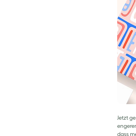
Jetzt g
engerer
dass me