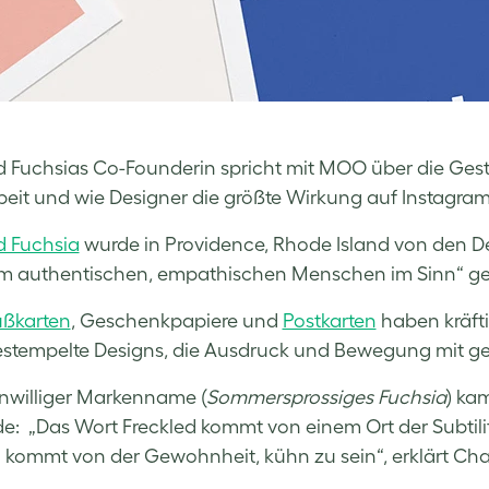
d Fuchsias Co-Founderin spricht mit MOO über die Ges
rbeit und wie Designer die größte Wirkung auf Instagram
d Fuchsia
wurde in Providence, Rhode Island von den D
em authentischen, empathischen Menschen im Sinn“ g
ßkarten
, Geschenkpapiere und
Postkarten
haben kräfti
tempelte Designs, die Ausdruck und Bewegung mit ge
enwilliger Markenname (
Sommersprossiges Fuchsia
) ka
e: „Das Wort Freckled kommt von einem Ort der Subtilit
 kommt von der Gewohnheit, kühn zu sein“, erklärt Ch