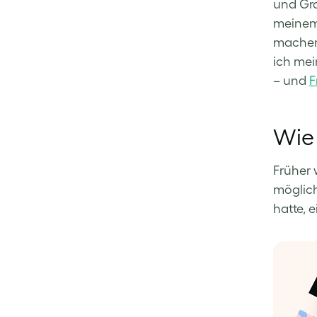
und Gra
meinem 
machen 
ich mei
– und
F
Wie 
Früher 
möglich
hatte, 