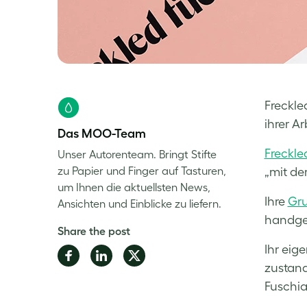
Freckle
ihrer A
Das MOO-Team
Freckle
Unser Autorenteam. Bringt Stifte
zu Papier und Finger auf Tasturen,
„mit d
um Ihnen die aktuellsten News,
Ihre
Gru
Ansichten und Einblicke zu liefern.
handges
Share the post
Ihr eig
Share
Share
Share
zustand
on
on
on
Fuschia
Facebook
LinkedIn
Twitter