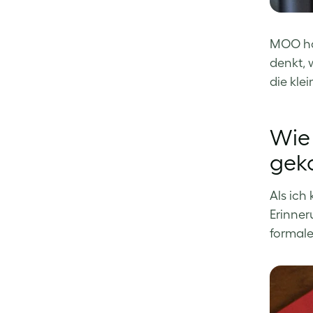
MOO hat
denkt, 
die kle
Wie 
ge
Als ich
Erinner
formale