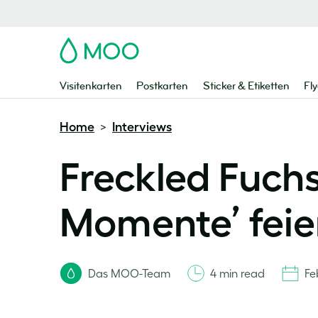
MOO
Visitenkarten
Postkarten
Sticker & Etiketten
Fly
Home
Interviews
>
Freckled Fuchs
Momente’ feie
Das MOO-Team
4 min read
Fe