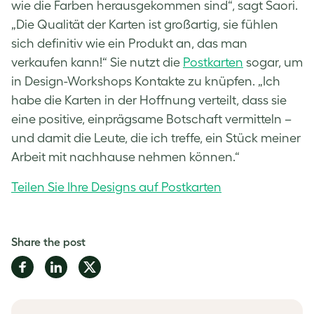
wie die Farben herausgekommen sind“, sagt Saori.
„Die Qualität der Karten ist großartig, sie fühlen
sich definitiv wie ein Produkt an, das man
verkaufen kann!“ Sie nutzt die
Postkarten
sogar, um
in Design-Workshops Kontakte zu knüpfen. „Ich
habe die Karten in der Hoffnung verteilt, dass sie
eine positive, einprägsame Botschaft vermitteln –
und damit die Leute, die ich treffe, ein Stück meiner
Arbeit mit nachhause nehmen können.“
Teilen Sie Ihre Designs auf Postkarten
Share the post
Share
Share
Share
on
on
on
Facebook
LinkedIn
Twitter