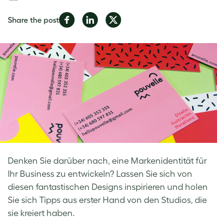
Share
Share
Share
Share the post
on
on
on
Facebook
LinkedIn
Twitter
Denken Sie darüber nach, eine Markenidentität für
Ihr Business zu entwickeln? Lassen Sie sich von
diesen fantastischen Designs inspirieren und holen
Sie sich Tipps aus erster Hand von den Studios, die
sie kreiert haben.