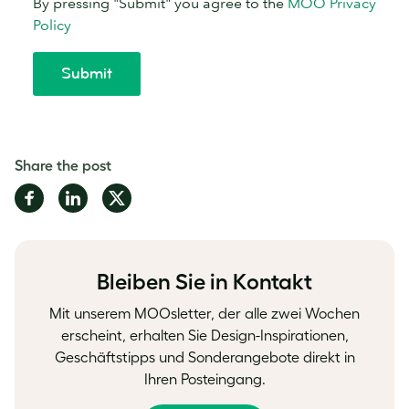
Share the post
Share
Share
Share
on
on
on
Facebook
LinkedIn
Twitter
Bleiben Sie in Kontakt
Mit unserem MOOsletter, der alle zwei Wochen
erscheint, erhalten Sie Design-Inspirationen,
Geschäftstipps und Sonderangebote direkt in
Ihren Posteingang.