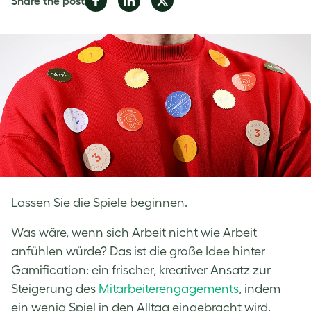
Share the post
on
on
on
Facebook
LinkedIn
Twitter
Lassen Sie die Spiele beginnen.
Was wäre, wenn sich Arbeit nicht wie Arbeit
anfühlen würde? Das ist die große Idee hinter
Gamification: ein frischer, kreativer Ansatz zur
Steigerung des
Mitarbeiterengagements
, indem
ein wenig Spiel in den Alltag eingebracht wird.