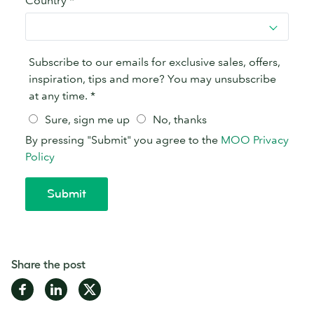
Share the post
Share
Share
Share
on
on
on