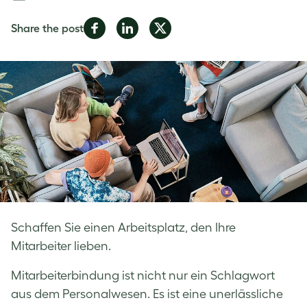
Share
Share
Share
Share the post
on
on
on
Facebook
LinkedIn
Twitter
Schaffen Sie einen Arbeitsplatz, den Ihre
Mitarbeiter lieben.
Mitarbeiterbindung ist nicht nur ein Schlagwort
aus dem Personalwesen. Es ist eine unerlässliche