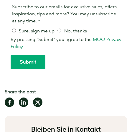
Share the post
Share
Share
Share
on
on
on
Facebook
LinkedIn
Twitter
Bleiben Sie in Kontakt