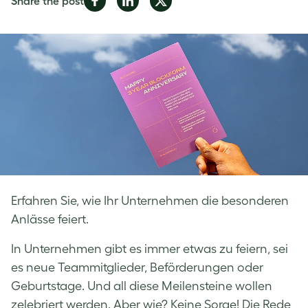
Share the post
on
on
on
Facebook
LinkedIn
Twitter
Erfahren Sie, wie Ihr Unternehmen die besonderen
Anlässe feiert.
In Unternehmen gibt es immer etwas zu feiern, sei
es neue Teammitglieder, Beförderungen oder
Geburtstage. Und all diese Meilensteine wollen
zelebriert werden. Aber wie? Keine Sorge! Die Rede