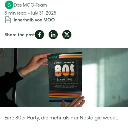
Das MOO-Team
5 min read
July 31, 2025
Innerhalb von MOO
Share
Share
Share
Share the post
on
on
on
Facebook
LinkedIn
Twitter
Eine 80er Party, die mehr als nur Nostalgie weckt.