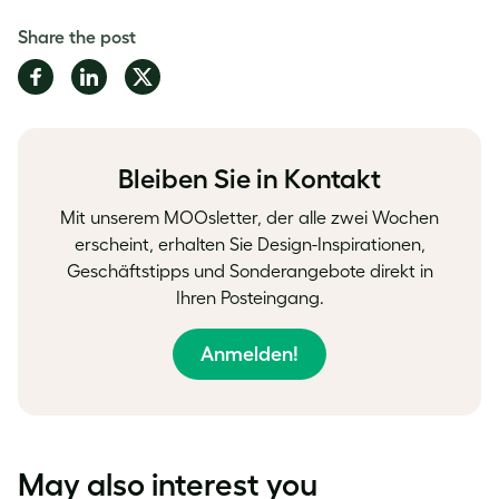
Share the post
Share
Share
Share
on
on
on
Facebook
LinkedIn
Twitter
Bleiben Sie in Kontakt
Mit unserem MOOsletter, der alle zwei Wochen
erscheint, erhalten Sie Design-Inspirationen,
Geschäftstipps und Sonderangebote direkt in
Ihren Posteingang.
Anmelden!
May also interest you