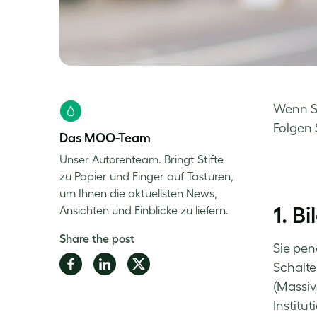
Wenn Si
Folgen 
Das MOO-Team
Unser Autorenteam. Bringt Stifte
zu Papier und Finger auf Tasturen,
um Ihnen die aktuellsten News,
1. B
Ansichten und Einblicke zu liefern.
Share the post
Sie pen
Share
Share
Share
Schalte
on
on
on
(Massiv
Facebook
LinkedIn
Twitter
Institu