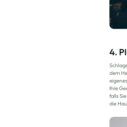
4. P
Schlage
dem Hei
eigenes
Ihre Ge
falls S
die Haus