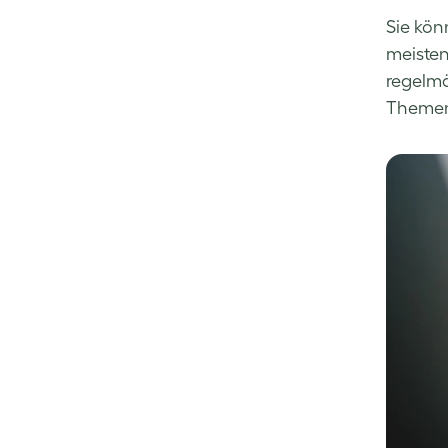
Sie kön
meisten
regelmä
Themenb