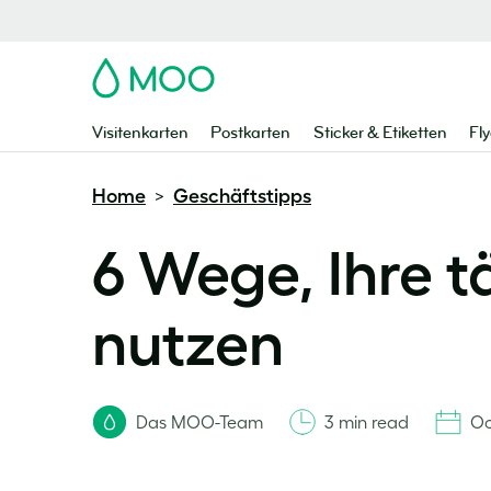
MOO
Visitenkarten
Postkarten
Sticker & Etiketten
Fly
Home
Geschäftstipps
>
6 Wege, Ihre t
nutzen
Das MOO-Team
3 min read
Oc