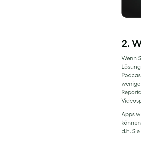
2. 
Wenn Si
Lösung 
Podcast
weniger
Reporta
Videosp
Apps w
können.
d.h. Si