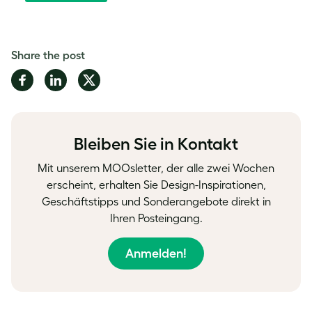
Share the post
Share
Share
Share
on
on
on
Facebook
LinkedIn
Twitter
Bleiben Sie in Kontakt
Mit unserem MOOsletter, der alle zwei Wochen
erscheint, erhalten Sie Design-Inspirationen,
Geschäftstipps und Sonderangebote direkt in
Ihren Posteingang.
Anmelden!