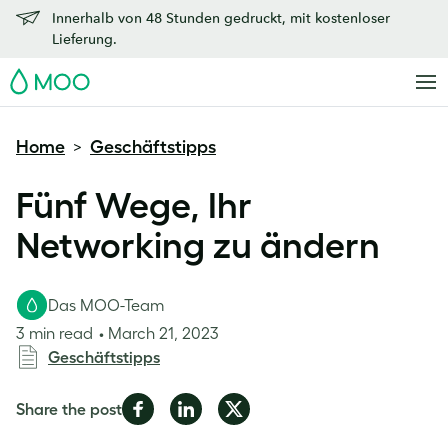
Innerhalb von 48 Stunden gedruckt, mit kostenloser
Lieferung.
MOO
Home
Geschäftstipps
>
Fünf Wege, Ihr
Networking zu ändern
Das MOO-Team
3 min read
March 21, 2023
Geschäftstipps
Share
Share
Share
Share the post
on
on
on