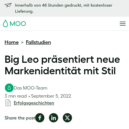
Innerhalb von 48 Stunden gedruckt, mit kostenloser
Lieferung.
MOO
Home
Fallstudien
>
Big Leo präsentiert neue
Markenidentität mit Stil
Das MOO-Team
3 min read
September 5, 2022
Erfolgsgeschichten
Share
Share
Share
Share the post
on
on
on