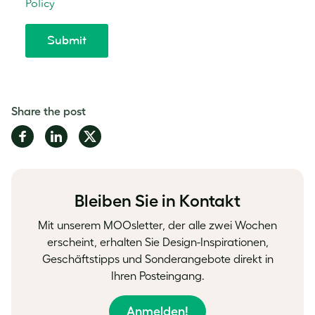
Share the post
Share
Share
Share
on
on
on
Facebook
LinkedIn
Twitter
Bleiben Sie in Kontakt
Mit unserem MOOsletter, der alle zwei Wochen
erscheint, erhalten Sie Design-Inspirationen,
Geschäftstipps und Sonderangebote direkt in
Ihren Posteingang.
Anmelden!