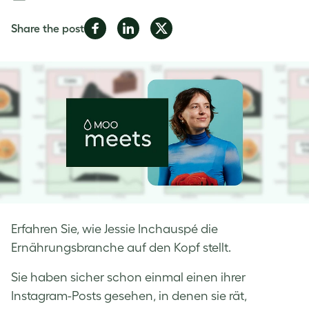
Share
Share
Share
Share the post
on
on
on
Facebook
LinkedIn
Twitter
Erfahren Sie, wie Jessie Inchauspé die
Ernährungsbranche auf den Kopf stellt.
Sie haben sicher schon einmal einen ihrer
Instagram-Posts gesehen, in denen sie rät,