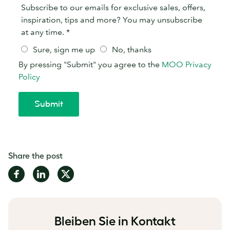
Share the post
Share
Share
Share
on
on
on
Facebook
LinkedIn
Twitter
Bleiben Sie in Kontakt