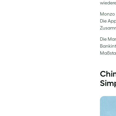
wiedere
Monzo i
Die App 
Zusamme
Die Mar
Bankint
Maßstab
Chim
Simp