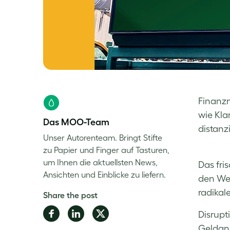
Finanzm
wie Kla
Das MOO-Team
distanz
Unser Autorenteam. Bringt Stifte
zu Papier und Finger auf Tasturen,
um Ihnen die aktuellsten News,
Das fri
Ansichten und Einblicke zu liefern.
den Weg
radikal
Share the post
Share
Share
Share
Disrupt
on
on
on
Geldang