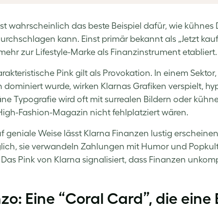
st wahrscheinlich das beste Beispiel dafür, wie kühne
urchschlagen kann. Einst primär bekannt als „Jetzt kaufe
mehr zur Lifestyle-Marke als Finanzinstrument etabliert.
rakteristische Pink gilt als Provokation. In einem Sektor
n dominiert wurde, wirken Klarnas Grafiken verspielt, h
ne Typografie wird oft mit surrealen Bildern oder küh
igh-Fashion-Magazin nicht fehlplatziert wären.
f geniale Weise lässt Klarna Finanzen lustig erscheine
ich, sie verwandeln Zahlungen mit Humor und Popkultu
. Das Pink von Klarna signalisiert, dass Finanzen unkomp
o: Eine “Coral Card”, die ein