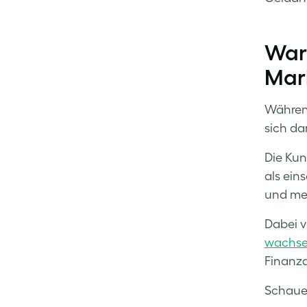
Facebook
LinkedIn
Twitter
Waru
Mark
Während
sich da
Die Kun
als ein
und me
Dabei v
wachsen
Finanzd
Schauen