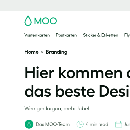
MOO
Visitenkarten
Postkarten
Sticker & Etiketten
Fly
Home
Branding
>
Hier kommen d
das beste Desi
Weniger Jargon, mehr Jubel.
Das MOO-Team
4 min read
Ju