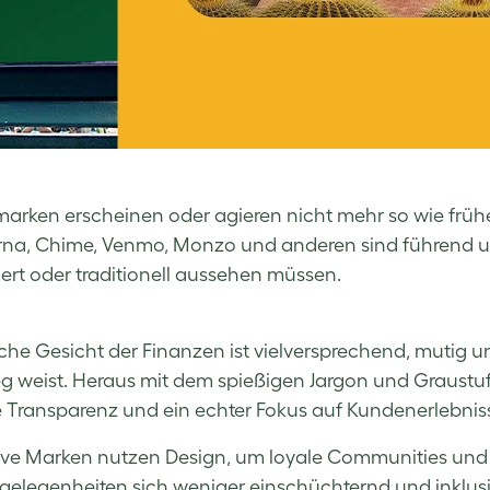
arken erscheinen oder agieren nicht mehr so wie frühe
rna, Chime, Venmo, Monzo und anderen sind führend un
iert oder traditionell aussehen müssen.
sche Gesicht der Finanzen ist vielversprechend, mutig 
 weist. Heraus mit dem spießigen Jargon und Graustufe
e Transparenz und ein echter Fokus auf Kundenerlebnis
ive Marken nutzen Design, um loyale Communities und
elegenheiten sich weniger einschüchternd und inklusi