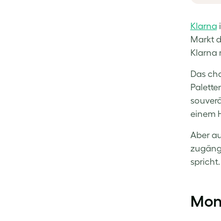
Klarna
i
Markt d
Klarna 
Das cha
Palette
souverä
einem H
Aber au
zugängl
spricht
Monz