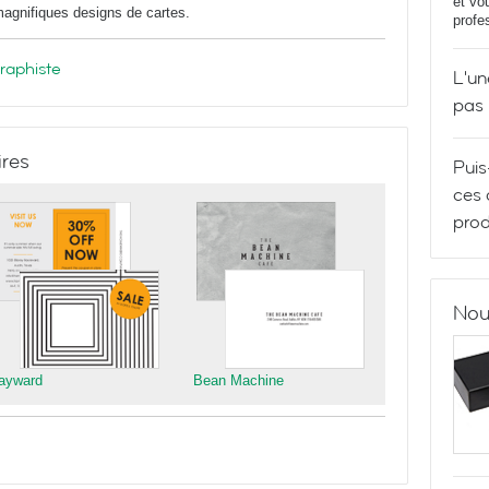
et vo
 magnifiques designs de cartes.
profe
graphiste
L'un
pas
ires
Puis
ces 
prod
Nou
ayward
Bean Machine