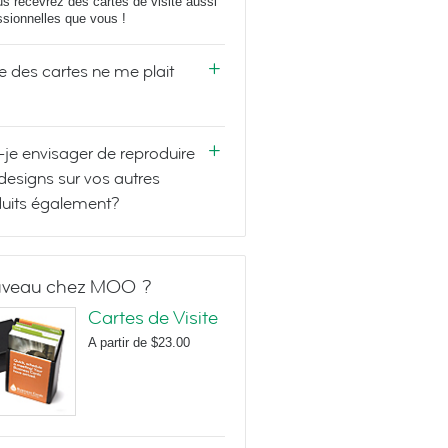
us recevrez des cartes de visite aussi
ssionnelles que vous !
e des cartes ne me plait
-je envisager de reproduire
designs sur vos autres
uits également?
veau chez MOO ?
Cartes de Visite
A partir de
$23.00