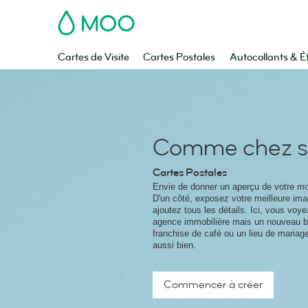
MOO
Cartes de Visite
Cartes Postales
Autocollants & É
Comme chez s
Cartes Postales
Envie de donner un aperçu de votre mo
D'un côté, exposez votre meilleure imag
ajoutez tous les détails. Ici, vous voy
agence immobilière mais un nouveau ba
franchise de café ou un lieu de mariage
aussi bien.
Commencer à créer