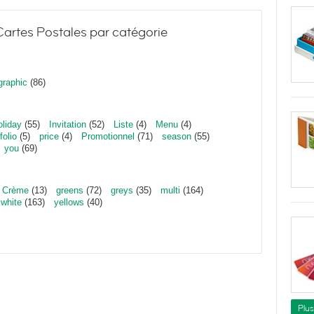
artes Postales par catégorie
graphic
(86)
oliday
(55)
Invitation
(52)
Liste
(4)
Menu
(4)
folio
(5)
price
(4)
Promotionnel
(71)
season
(55)
you
(69)
Crème
(13)
greens
(72)
greys
(35)
multi
(164)
white
(163)
yellows
(40)
Plu