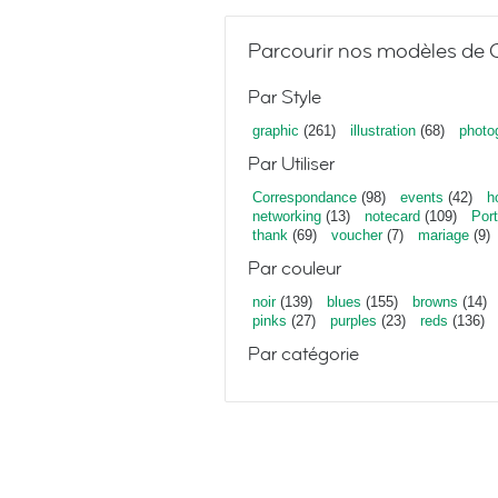
Parcourir nos modèles de C
Par Style
graphic
(261)
illustration
(68)
photo
Par Utiliser
Correspondance
(98)
events
(42)
h
networking
(13)
notecard
(109)
Port
thank
(69)
voucher
(7)
mariage
(9)
Par couleur
noir
(139)
blues
(155)
browns
(14)
pinks
(27)
purples
(23)
reds
(136)
Par catégorie