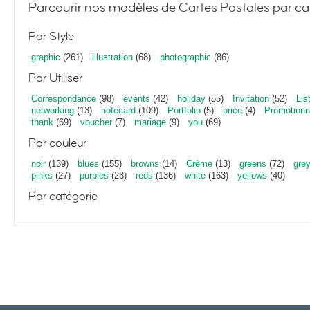
Parcourir nos modèles de Cartes Postales par ca
Par Style
graphic
(261)
illustration
(68)
photographic
(86)
Par Utiliser
Correspondance
(98)
events
(42)
holiday
(55)
Invitation
(52)
Lis
networking
(13)
notecard
(109)
Portfolio
(5)
price
(4)
Promotionn
thank
(69)
voucher
(7)
mariage
(9)
you
(69)
Par couleur
noir
(139)
blues
(155)
browns
(14)
Crème
(13)
greens
(72)
gre
pinks
(27)
purples
(23)
reds
(136)
white
(163)
yellows
(40)
Par catégorie