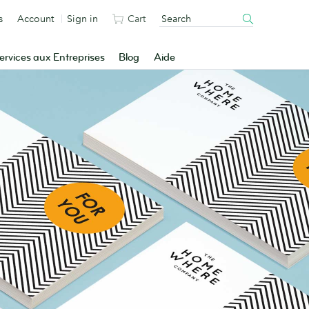
s
Account
Sign in
Cart
ervices aux Entreprises
Blog
Aide