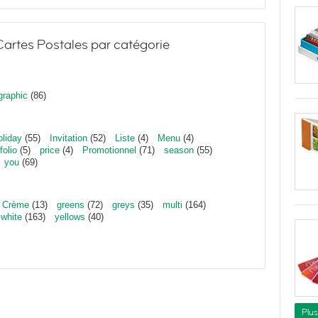
artes Postales par catégorie
graphic
(86)
oliday
(55)
Invitation
(52)
Liste
(4)
Menu
(4)
folio
(5)
price
(4)
Promotionnel
(71)
season
(55)
you
(69)
Crème
(13)
greens
(72)
greys
(35)
multi
(164)
white
(163)
yellows
(40)
Plu