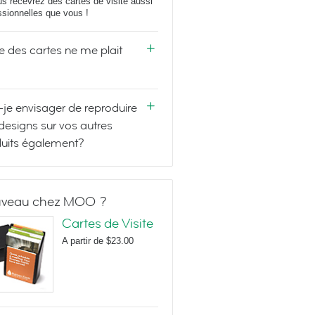
us recevrez des cartes de visite aussi
ssionnelles que vous !
e des cartes ne me plait
-je envisager de reproduire
designs sur vos autres
uits également?
veau chez MOO ?
Cartes de Visite
A partir de
$23.00