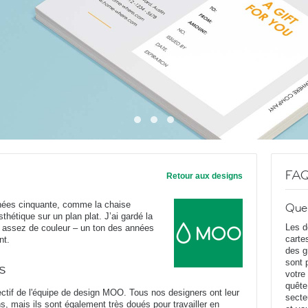
FA
Retour aux designs
nées cinquante, comme la chaise
Que
thétique sur un plan plat. J’ai gardé la
Les d
e assez de couleur – un ton des années
carte
nt.
des g
sont 
s
votre
quête
ectif de l'équipe de design MOO. Tous nos designers ont leur
secte
s, mais ils sont également très doués pour travailler en