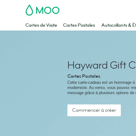
MOO
Cartes de Visite
Cartes Postales
Autocollants & É
Hayward Gift 
Cartes Postales
Cette carte-cadeau est un hommage à l
moderniste. Au verso, vous pouvez met
message grâce à plusieurs options de
Commencer à créer