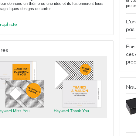
et vo
ur donnons un thème ou une idée et ils fusionneront leurs
profe
 magnifiques designs de cartes.
L'un
graphiste
pas
Puis
ires
ces 
prod
Nou
ayward Miss You
Hayward Thank You