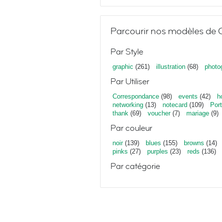
Parcourir nos modèles de C
Par Style
graphic
(261)
illustration
(68)
photo
Par Utiliser
Correspondance
(98)
events
(42)
h
networking
(13)
notecard
(109)
Port
thank
(69)
voucher
(7)
mariage
(9)
Par couleur
noir
(139)
blues
(155)
browns
(14)
pinks
(27)
purples
(23)
reds
(136)
Par catégorie