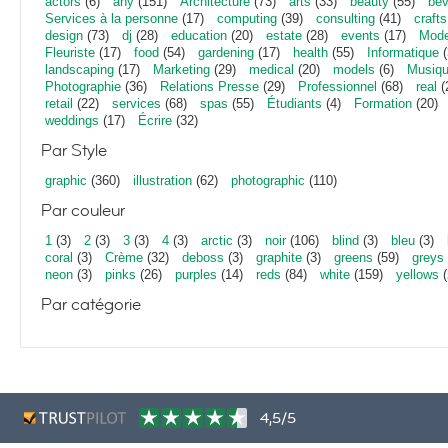
actors
(6)
any
(151)
Architecture
(73)
arts
(33)
beauty
(55)
bev
Services à la personne
(17)
computing
(39)
consulting
(41)
crafts
design
(73)
dj
(28)
education
(20)
estate
(28)
events
(17)
Mod
Fleuriste
(17)
food
(54)
gardening
(17)
health
(55)
Informatique
(
landscaping
(17)
Marketing
(29)
medical
(20)
models
(6)
Musiq
Photographie
(36)
Relations Presse
(29)
Professionnel
(68)
real
(
retail
(22)
services
(68)
spas
(55)
Étudiants
(4)
Formation
(20)
weddings
(17)
Écrire
(32)
Par Style
graphic
(360)
illustration
(62)
photographic
(110)
Par couleur
1
(3)
2
(3)
3
(3)
4
(3)
arctic
(3)
noir
(106)
blind
(3)
bleu
(3)
coral
(3)
Crème
(32)
deboss
(3)
graphite
(3)
greens
(59)
greys
neon
(3)
pinks
(26)
purples
(14)
reds
(84)
white
(159)
yellows
(
Par catégorie
4,5/5