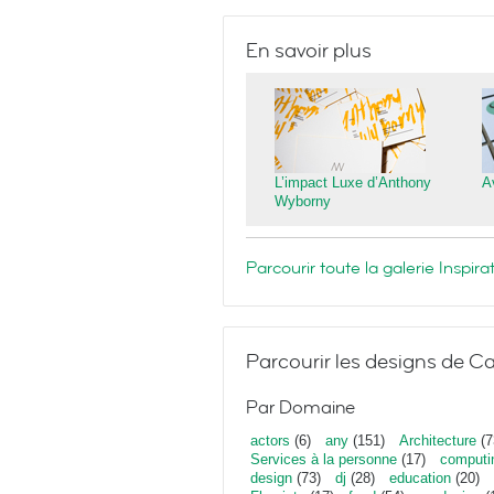
En savoir plus
L’impact Luxe d’Anthony
A
Wyborny
Parcourir toute la galerie Inspi
Parcourir les designs de Ca
Par Domaine
actors
(6)
any
(151)
Architecture
(7
Services à la personne
(17)
computi
design
(73)
dj
(28)
education
(20)