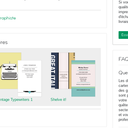
Si vo
quali
impr
d'éch
graphiste
livrai
Essa
ires
FA
Que
Les d
carte
des g
sont 
intage Typewriters 1
Shelve it!
votre
quête
secte
et vo
profe