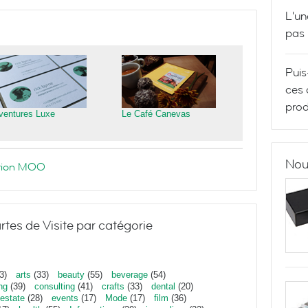
L'un
pas
Puis
ces 
prod
ventures Luxe
Le Café Canevas
Nou
ration MOO
rtes de Visite par catégorie
3)
arts
(33)
beauty
(55)
beverage
(54)
ng
(39)
consulting
(41)
crafts
(33)
dental
(20)
estate
(28)
events
(17)
Mode
(17)
film
(36)