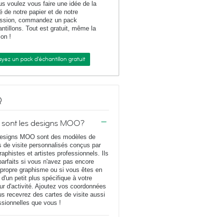
us voulez vous faire une idée de la
té de notre papier et de notre
ession, commandez un pack
antillons. Tout est gratuit, même la
son !
yez un pack d'échantillon gratuit
Q
 sont les designs MOO?
esigns MOO sont des modèles de
s de visite personnalisés conçus par
raphistes et artistes professionnels. Ils
parfaits si vous n'avez pas encore
 propre graphisme ou si vous êtes en
 d'un petit plus spécifique à votre
ur d'activité. Ajoutez vos coordonnées
us recevrez des cartes de visite aussi
ssionnelles que vous !