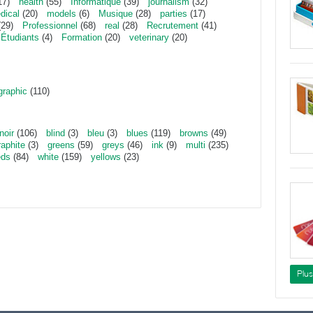
17)
health
(55)
Informatique
(39)
journalism
(32)
dical
(20)
models
(6)
Musique
(28)
parties
(17)
29)
Professionnel
(68)
real
(28)
Recrutement
(41)
Étudiants
(4)
Formation
(20)
veterinary
(20)
graphic
(110)
noir
(106)
blind
(3)
bleu
(3)
blues
(119)
browns
(49)
raphite
(3)
greens
(59)
greys
(46)
ink
(9)
multi
(235)
eds
(84)
white
(159)
yellows
(23)
Plu