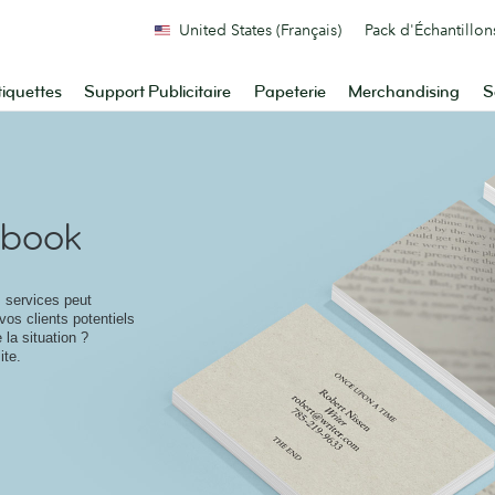
United States (Français)
Pack d'Échantillon
tiquettes
Support Publicitaire
Papeterie
Merchandising
S
 book
 services peut
vos clients potentiels
la situation ?
ite.