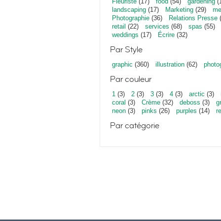
Fleuriste
(17)
food
(54)
gardening
(
landscaping
(17)
Marketing
(29)
me
Photographie
(36)
Relations Presse
(
retail
(22)
services
(68)
spas
(55)
weddings
(17)
Écrire
(32)
Par Style
graphic
(360)
illustration
(62)
photo
Par couleur
1
(3)
2
(3)
3
(3)
4
(3)
arctic
(3)
coral
(3)
Crème
(32)
deboss
(3)
g
neon
(3)
pinks
(26)
purples
(14)
r
Par catégorie