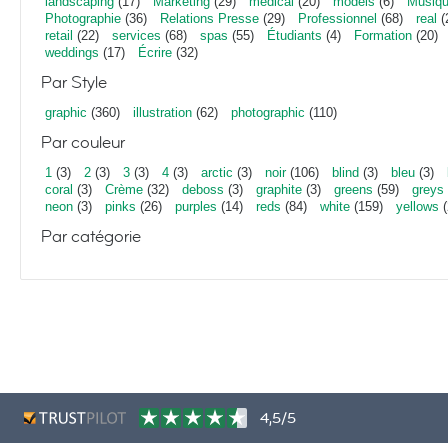
landscaping
(17)
Marketing
(29)
medical
(20)
models
(6)
Musiq
Photographie
(36)
Relations Presse
(29)
Professionnel
(68)
real
(
retail
(22)
services
(68)
spas
(55)
Étudiants
(4)
Formation
(20)
weddings
(17)
Écrire
(32)
Par Style
graphic
(360)
illustration
(62)
photographic
(110)
Par couleur
1
(3)
2
(3)
3
(3)
4
(3)
arctic
(3)
noir
(106)
blind
(3)
bleu
(3)
coral
(3)
Crème
(32)
deboss
(3)
graphite
(3)
greens
(59)
greys
neon
(3)
pinks
(26)
purples
(14)
reds
(84)
white
(159)
yellows
(
Par catégorie
4,5/5