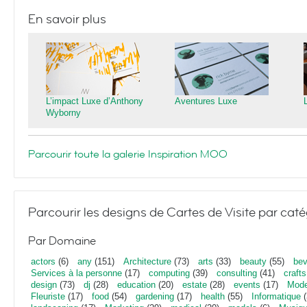
En savoir plus
L’impact Luxe d’Anthony
Aventures Luxe
Wyborny
Parcourir toute la galerie Inspiration MOO
Parcourir les designs de Cartes de Visite par caté
Par Domaine
actors
(6)
any
(151)
Architecture
(73)
arts
(33)
beauty
(55)
bev
Services à la personne
(17)
computing
(39)
consulting
(41)
crafts
design
(73)
dj
(28)
education
(20)
estate
(28)
events
(17)
Mod
Fleuriste
(17)
food
(54)
gardening
(17)
health
(55)
Informatique
(