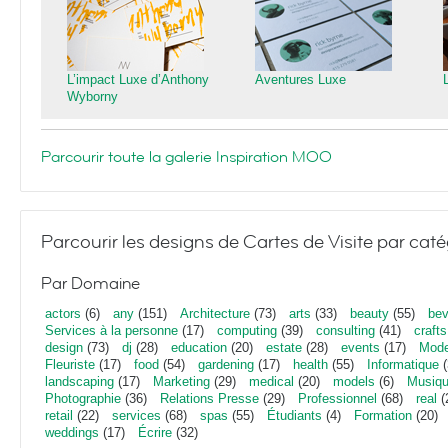
L’impact Luxe d’Anthony
Aventures Luxe
Wyborny
Parcourir toute la galerie Inspiration MOO
Parcourir les designs de Cartes de Visite par caté
Par Domaine
actors
(6)
any
(151)
Architecture
(73)
arts
(33)
beauty
(55)
bev
Services à la personne
(17)
computing
(39)
consulting
(41)
crafts
design
(73)
dj
(28)
education
(20)
estate
(28)
events
(17)
Mod
Fleuriste
(17)
food
(54)
gardening
(17)
health
(55)
Informatique
(
landscaping
(17)
Marketing
(29)
medical
(20)
models
(6)
Musiq
Photographie
(36)
Relations Presse
(29)
Professionnel
(68)
real
(
retail
(22)
services
(68)
spas
(55)
Étudiants
(4)
Formation
(20)
weddings
(17)
Écrire
(32)