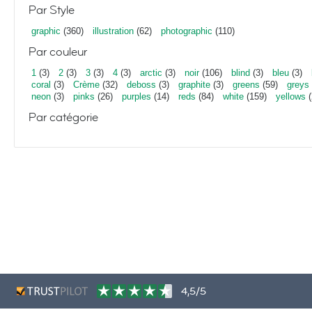
Par Style
graphic
(360)
illustration
(62)
photographic
(110)
Par couleur
1
(3)
2
(3)
3
(3)
4
(3)
arctic
(3)
noir
(106)
blind
(3)
bleu
(3)
coral
(3)
Crème
(32)
deboss
(3)
graphite
(3)
greens
(59)
greys
neon
(3)
pinks
(26)
purples
(14)
reds
(84)
white
(159)
yellows
(
Par catégorie
4,5/5