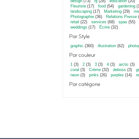
design
(73)
dj
(28)
education
(20)
Fleuriste
(17)
food
(54)
gardening
(
landscaping
(17)
Marketing
(29)
me
Photographie
(36)
Relations Presse
(
retail
(22)
services
(68)
spas
(55)
weddings
(17)
Écrire
(32)
Par Style
graphic
(360)
illustration
(62)
photo
Par couleur
1
(3)
2
(3)
3
(3)
4
(3)
arctic
(3)
coral
(3)
Crème
(32)
deboss
(3)
g
neon
(3)
pinks
(26)
purples
(14)
r
Par catégorie