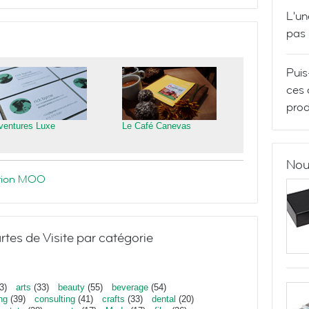
L'un
pas
Puis
ces 
prod
ventures Luxe
Le Café Canevas
Nou
ration MOO
rtes de Visite par catégorie
3)
arts
(33)
beauty
(55)
beverage
(54)
ng
(39)
consulting
(41)
crafts
(33)
dental
(20)