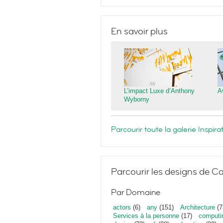
En savoir plus
L’impact Luxe d’Anthony
A
Wyborny
Parcourir toute la galerie Inspi
Parcourir les designs de Ca
Par Domaine
actors
(6)
any
(151)
Architecture
(7
Services à la personne
(17)
computi