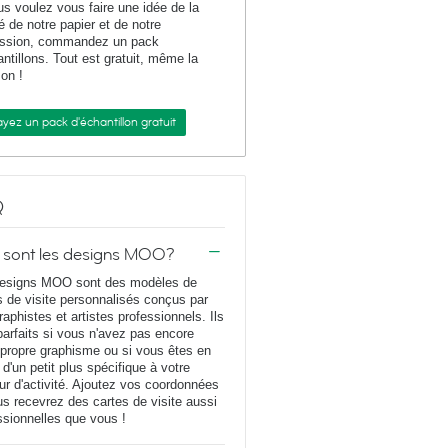
us voulez vous faire une idée de la
té de notre papier et de notre
ession, commandez un pack
antillons. Tout est gratuit, même la
son !
yez un pack d'échantillon gratuit
Q
 sont les designs MOO?
esigns MOO sont des modèles de
s de visite personnalisés conçus par
raphistes et artistes professionnels. Ils
parfaits si vous n'avez pas encore
 propre graphisme ou si vous êtes en
 d'un petit plus spécifique à votre
ur d'activité. Ajoutez vos coordonnées
us recevrez des cartes de visite aussi
ssionnelles que vous !