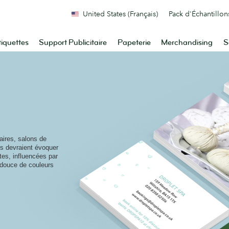
United States (Français)
Pack d'Échantillon
tiquettes
Support Publicitaire
Papeterie
Merchandising
S
aires, salons de
s devraient évoquer
tes, influencées par
e douce de couleurs