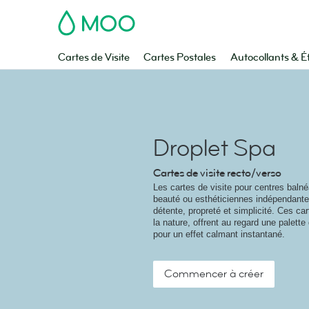
MOO
Cartes de Visite
Cartes Postales
Autocollants & É
Droplet Spa
Cartes de visite recto/verso
Les cartes de visite pour centres balné
beauté ou esthéticiennes indépendante
détente, propreté et simplicité. Ces car
la nature, offrent au regard une palett
pour un effet calmant instantané.
Commencer à créer