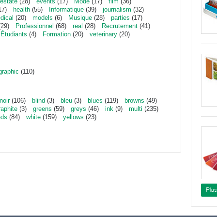
estate
(28)
events
(17)
Mode
(17)
film
(36)
17)
health
(55)
Informatique
(39)
journalism
(32)
dical
(20)
models
(6)
Musique
(28)
parties
(17)
29)
Professionnel
(68)
real
(28)
Recrutement
(41)
Étudiants
(4)
Formation
(20)
veterinary
(20)
graphic
(110)
noir
(106)
blind
(3)
bleu
(3)
blues
(119)
browns
(49)
raphite
(3)
greens
(59)
greys
(46)
ink
(9)
multi
(235)
eds
(84)
white
(159)
yellows
(23)
Plu