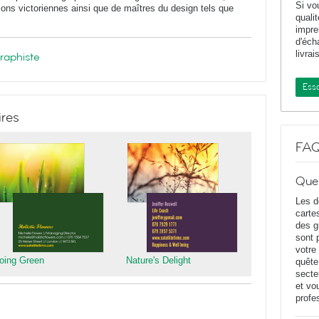
Si vo
ions victoriennes ainsi que de maîtres du design tels que
quali
impr
d'éch
livrai
graphiste
Essa
ires
FA
Que
Les d
carte
des g
sont 
votre
oing Green
Nature's Delight
quête
secte
et vo
profe