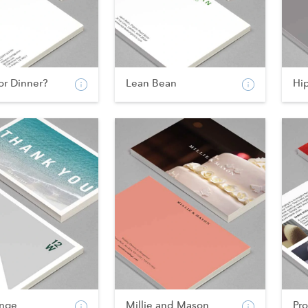
or Dinner?
Lean Bean
Hi
nge
Millie and Mason
Pr