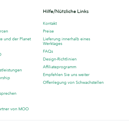
Hilfe/Nützliche Links
Kontakt
rcen
Preise
te und der Planet
Lieferung innerhalb eines
Werktages
FAQs
O
Design-Richtlinien
Affiliateprogramm
stleistungen
Empfehlen Sie uns weiter
ership
Offenlegung von Schwachstellen
sprechen
n
artner von MOO