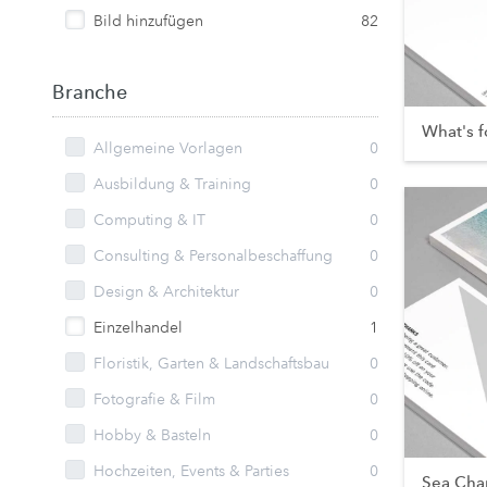
Bild hinzufügen
82
Branche
What's f
Allgemeine Vorlagen
0
Ausbildung & Training
0
Computing & IT
0
Consulting & Personalbeschaffung
0
Design & Architektur
0
Einzelhandel
1
Floristik, Garten & Landschaftsbau
0
Fotografie & Film
0
Hobby & Basteln
0
Hochzeiten, Events & Parties
0
Sea Cha