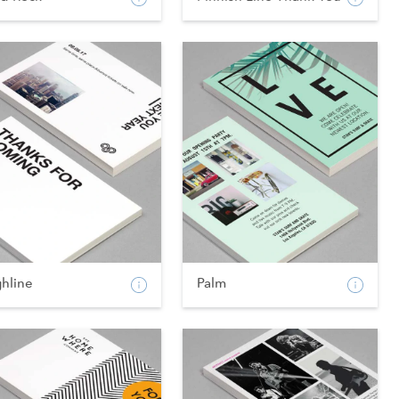
ghline
Palm