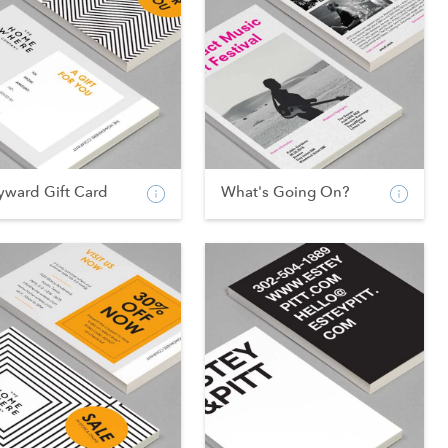
yward Gift Card
What's Going On?