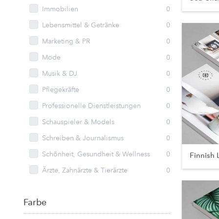
Immobilien
0
Lebensmittel & Getränke
0
Marketing & PR
0
Mode
0
Musik & DJ
0
Pflegekräfte
0
Professionelle Dienstleistungen
0
Schauspieler & Models
0
Schreiben & Journalismus
0
Schönheit, Gesundheit & Wellness
0
Finnish 
Ärzte, Zahnärzte & Tierärzte
0
Farbe