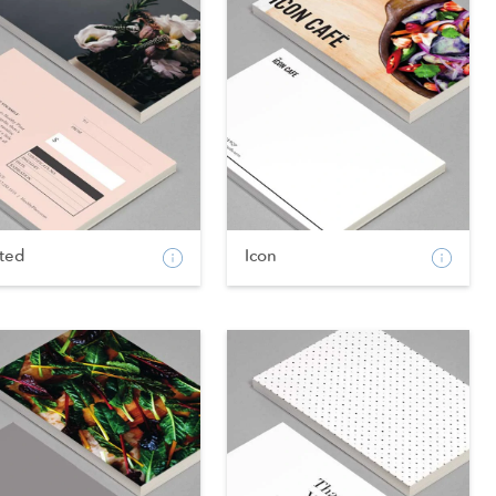
fted
Icon