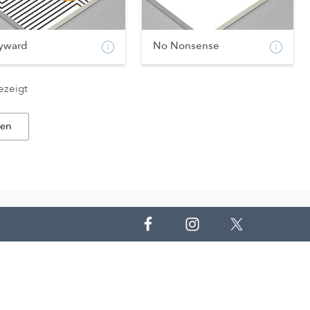
yward
No Nonsense
ezeigt
den