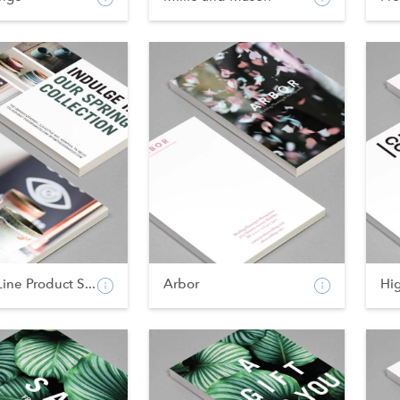
Line Product S...
Arbor
Hi