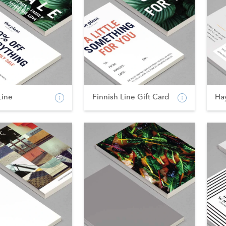
Line
Finnish Line Gift Card
Ha