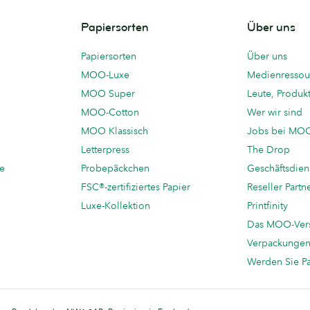
Papiersorten
Über uns
Papiersorten
Über uns
MOO-Luxe
Medienressou
MOO Super
Leute, Produk
MOO-Cotton
Wer wir sind
MOO Klassisch
Jobs bei MO
Letterpress
The Drop
te
Probepäckchen
Geschäftsdien
FSC®-zertifiziertes Papier
Reseller Partn
Luxe-Kollektion
Printfinity
Das MOO-Ver
Verpackunge
Werden Sie P