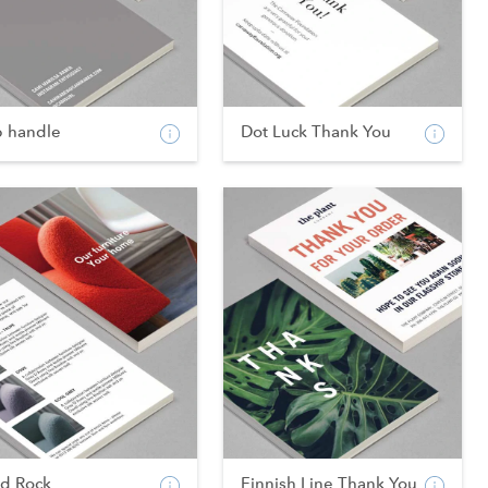
p handle
Dot Luck Thank You
od Rock
Finnish Line Thank You