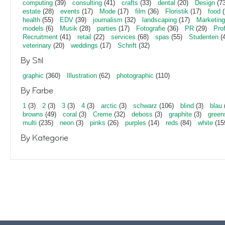
computing
(39)
consulting
(41)
crafts
(33)
dental
(20)
Design
(73
estate
(28)
events
(17)
Mode
(17)
film
(36)
Floristik
(17)
food
(
health
(55)
EDV
(39)
journalism
(32)
landscaping
(17)
Marketing
models
(6)
Musik
(28)
parties
(17)
Fotografie
(36)
PR
(29)
Pro
Recruitment
(41)
retail
(22)
services
(68)
spas
(55)
Studenten
(4
veterinary
(20)
weddings
(17)
Schrift
(32)
By Stil
graphic
(360)
Illustration
(62)
photographic
(110)
By Farbe
1
(3)
2
(3)
3
(3)
4
(3)
arctic
(3)
schwarz
(106)
blind
(3)
blau
browns
(49)
coral
(3)
Creme
(32)
deboss
(3)
graphite
(3)
green
multi
(235)
neon
(3)
pinks
(26)
purples
(14)
reds
(84)
white
(15
By Kategorie