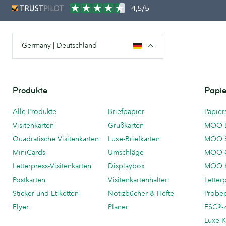
4,5/5
Germany | Deutschland
Produkte
Papie
Alle Produkte
Briefpapier
Papier
Visitenkarten
Grußkarten
MOO-
Quadratische Visitenkarten
Luxe-Briefkarten
MOO 
MiniCards
Umschläge
MOO-C
Letterpress-Visitenkarten
Displaybox
MOO K
Postkarten
Visitenkartenhalter
Letter
Sticker und Etiketten
Notizbücher & Hefte
Probe
Flyer
Planer
FSC®-ze
Luxe-K