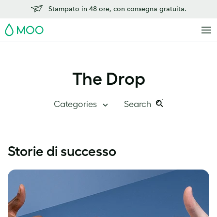
Stampato in 48 ore, con consegna gratuita.
MOO
The Drop
Categories
Search
Search
Search
this
The Drop
Storie di successo
site:
Quadro Generale
Dentro MOO
Storie di successo