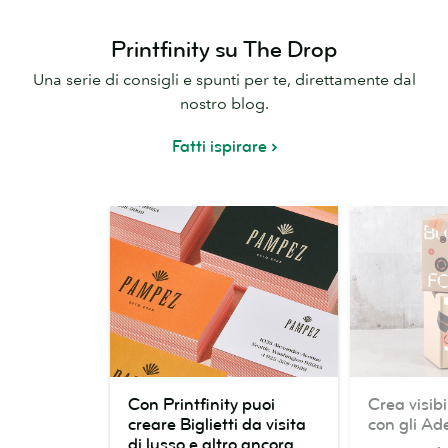
Printfinity su The Drop
Una serie di consigli e spunti per te, direttamente dal
nostro blog.
Fatti ispirare
Con
Crea
Con Printfinity puoi
Crea visibi
Printfinity
visibilità
creare Biglietti da visita
con gli Ade
puoi
illimitata
di lusso e altro ancora