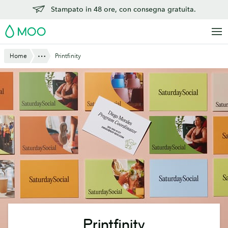
Vai
Stampato in 48 ore, con consegna gratuita.
al
MOO
contenuto
principale
Mostra tutto
Home
Printfinity
Printfinity