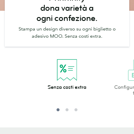
dona varietà a
ogni confezione.
Stampa un design diverso su ogni biglietto o
adesivo MOO. Senza costi extra.
Senza
Configurazio
Senza costi extra
Configur
costi
super
extra
facile