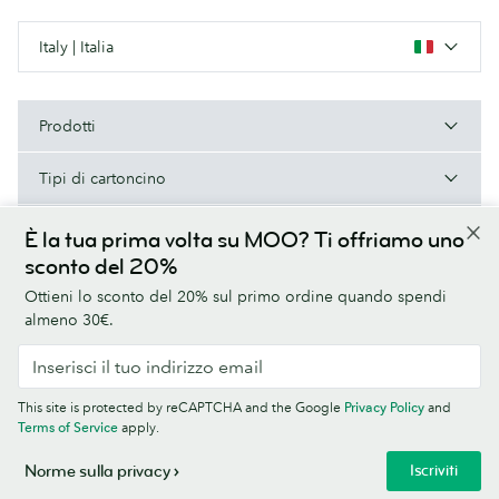
Italy | Italia
Prodotti
Tipi di cartoncino
A proposito di MOO
È la tua prima volta su MOO? Ti offriamo uno
sconto del 20%
Aiuto e contatti
Ottieni lo sconto del 20% sul primo ordine quando spendi
almeno 30€.
Termini e condizioni
Norme sulla privacy
Font
Sitemap
This site is protected by reCAPTCHA and the Google
Privacy Policy
and
Informazioni aziendali
Terms of Service
apply.
© MOO Print Limited, LABS Triangle, Stables Market, Chalk Farm Road,
Iscriviti
Norme sulla privacy
London NW1 8AB. Registrata in Inghilterra, n. 5121723