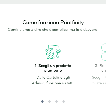
Come funziona Printfinity
Continuiamo a dire che è semplice, ma lo è davvero.
1.
2.
1. Scegli un prodotto
2. Fai
Scegli
Fai
stampato
cr
un
spazio
Dalle Cartoline agli
Scegli i
prodotto
alla
Adesivi, funziona su tutti.
utilizza i
stampato
creatività