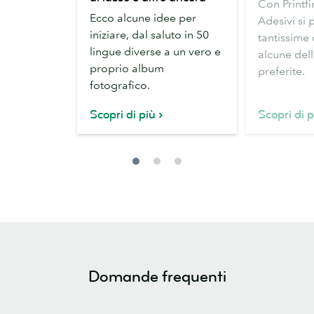
Con Printfin
creare
con
Ecco alcune idee per
Adesivi si
Biglietti
gli
iniziare, dal saluto in 50
tantissime
da
Adesivi
lingue diverse a un vero e
alcune dell
visita
proprio album
preferite.
di
fotografico.
lusso
e
Scopri di più
Scopri di p
altro
ancora
Domande frequenti