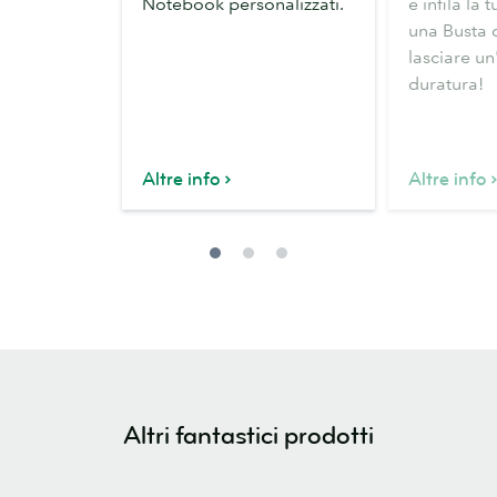
Notebook personalizzati.
e infila la 
una Busta 
lasciare u
duratura!
Altre info
Altre info
Altri fantastici prodotti