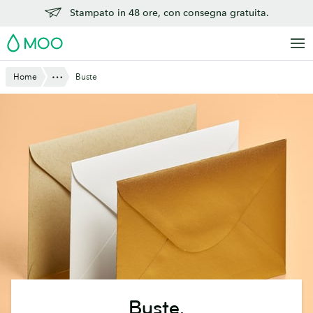
Vai
Stampato in 48 ore, con consegna gratuita.
al
MOO
contenuto
principale
Mostra tutto
Home
Buste
Buste.