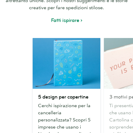
altrettanto uniche. Scopri i nostri suggerimenti e le storie
creative per fare spedizioni stilose.
Fatti ispirare
5
3
5 design per copertine
3 motivi pe
design
motivi
Cerchi ispirazione per la
Ti present
per
per
cancelleria
che usano 
copertine
le
personalizzata? Scopri 5
Cartolina c
Cartoline
imprese che usano i
sorprendent