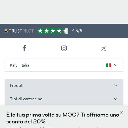
4,5/5
Italy | Italia
Prodotti
Tipi di cartoncino
A proposito di MOO
È la tua prima volta su MOO? Ti offriamo uno
sconto del 20%
Aiuto e contatti