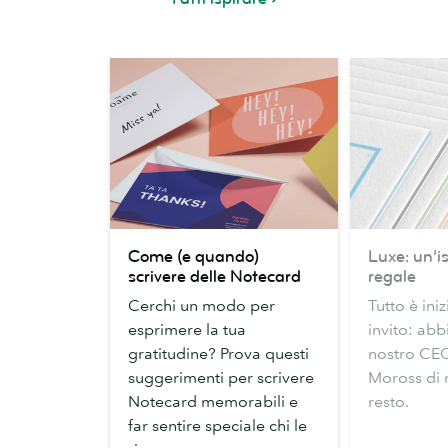
Come
Luxe:
Come (e quando)
Luxe: un’i
(e
un’ispirazion
scrivere delle Notecard
regale
quando)
regale
Cerchi un modo per
Tutto è ini
scrivere
esprimere la tua
invito: abb
delle
gratitudine? Prova questi
nostro CE
Notecard
suggerimenti per scrivere
Moross di r
Notecard memorabili e
resto.
far sentire speciale chi le