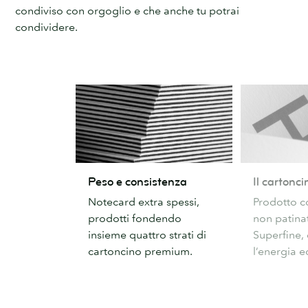
condiviso con orgoglio e che anche tu potrai
condividere.
Peso
Il
Peso e consistenza
Il cartonci
e
cartoncino
Notecard extra spessi,
Prodotto c
consistenza
più
prodotti fondendo
non patin
raffinato
insieme quattro strati di
Superfine,
cartoncino premium.
l’energia e