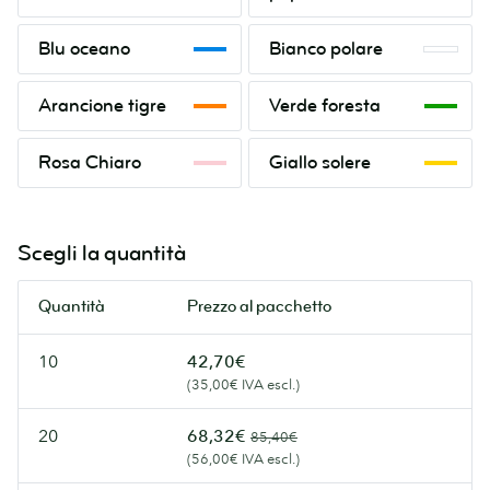
Blu
Bianco
Blu oceano
Bianco polare
oceano
polare
Arancione
Verde
Arancione tigre
Verde foresta
tigre
foresta
Rosa
Giallo
Rosa Chiaro
Giallo solere
Chiaro
solere
Scegli la quantità
Quantità
Prezzo al pacchetto
10
42,70€
(35,00€ IVA escl.)
20
68,32€
85,40€
(56,00€ IVA escl.)