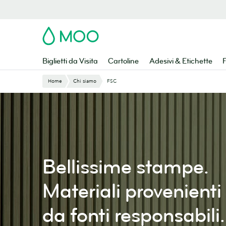
Vai
al
contenuto
MOO
principale
Biglietti da Visita
Cartoline
Adesivi & Etichette
F
Home
Chi siamo
FSC
Bellissime stampe.
Materiali provenienti
da fonti responsabili.