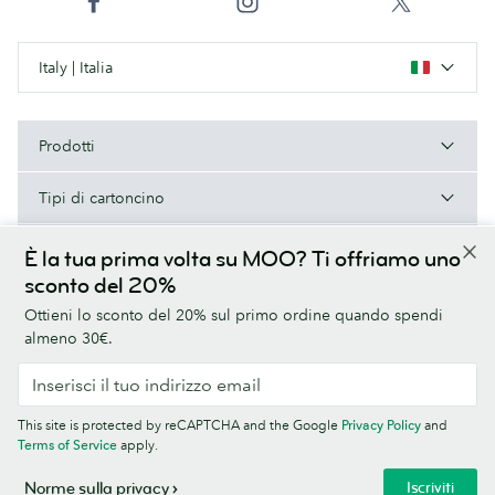
Italy | Italia
Prodotti
Tipi di cartoncino
A proposito di MOO
È la tua prima volta su MOO? Ti offriamo uno
sconto del 20%
Aiuto e contatti
Ottieni lo sconto del 20% sul primo ordine quando spendi
almeno 30€.
Termini e condizioni
Norme sulla privacy
Font
Sitemap
This site is protected by reCAPTCHA and the Google
Privacy Policy
and
Informazioni aziendali
Terms of Service
apply.
© MOO Print Limited, LABS Triangle, Stables Market, Chalk Farm Road,
Iscriviti
Norme sulla privacy
London NW1 8AB. Registrata in Inghilterra, n. 5121723