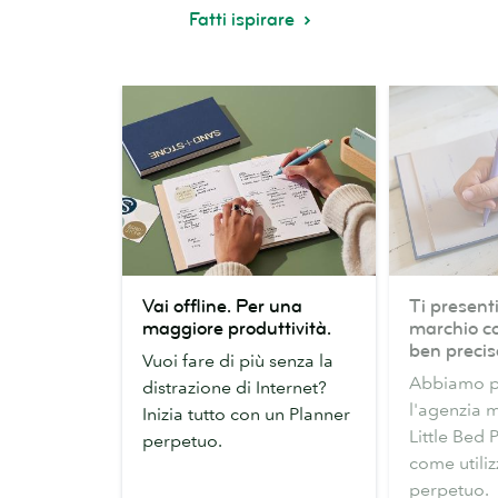
Fatti ispirare
Vai
Ti
Vai offline. Per una
Ti presen
offline.
presentiamo
maggiore produttività.
marchio c
Per
un
ben precis
Vuoi fare di più senza la
una
marchio
Abbiamo p
distrazione di Internet?
maggiore
con
l'agenzia 
Inizia tutto con un Planner
produttività.
un
Little Bed 
perpetuo.
piano
come utiliz
ben
perpetuo.