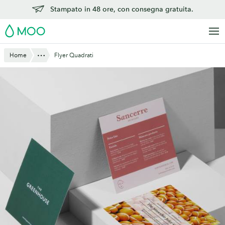
Vai
Stampato in 48 ore, con consegna gratuita.
al
MOO
contenuto
principale
Mostra tutto
Home
Flyer Quadrati