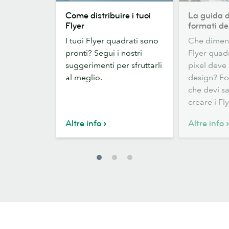
Come
La
Come distribuire i tuoi
La guida d
distribuire
guida
Flyer
formati de
i
definitiva
I tuoi Flyer quadrati sono
Che dimen
tuoi
ai
pronti? Segui i nostri
Flyer quad
Flyer
formati
suggerimenti per sfruttarli
pixel deve 
dei
al meglio.
design? Ec
Flyer
che devi s
creare i Fly
Altre info
Altre info