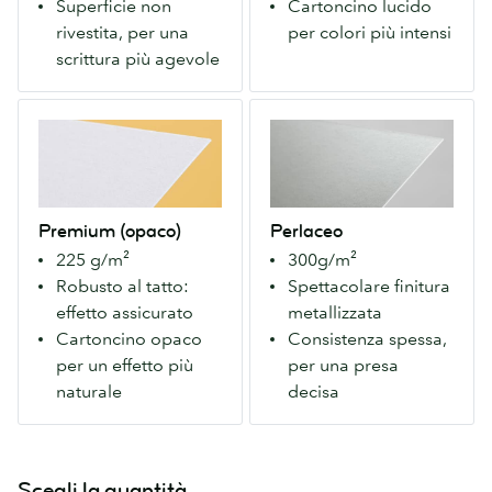
Superficie non
Cartoncino lucido
rivestita
fronte/retro.
rivestita, per una
per colori più intensi
per
Per
scrittura più agevole
una
colori
scrittura
intensi,
Premium
Perlaceo
più
dall'effetto
(opaco)
Cartoncino
semplice.
moderno.
Il
spesso
nostro
dalla
cartoncino
finitura
Premium (opaco)
Perlaceo
Premium
metallizzata.
225 g/m²
300g/m²
con
Catalizza
Robusto al tatto:
Spettacolare finitura
finitura
lo
effetto assicurato
metallizzata
opaca
sguardo
Cartoncino opaco
Consistenza spessa,
fronte/retro.
e
per un effetto più
per una presa
Colori
accentua
naturale
decisa
naturali
i
per
colori.
un
I
effetto
nostri
Scegli la quantità