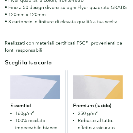
• Flyer quadrati a colori, fronte-retro
• Fino a 50 design diversi su ogni Flyer quadrato GRATIS
• 120mm x 120mm
• 3 cartoncini e finiture di elevata qualità a tua scelta
Realizzati con materiali certificati FSC®, provenienti da
fonti responsabili
Scegli la tua carta
Essential
Premium
Cartone
(lucido)
riciclato
Il
al
nostro
100%,
cartoncino
Essential
Premium (lucido)
bianco
Premium,
160g/m²
250 g/m²
brillante.
con
100% riciclato –
Robusto al tatto:
Superficie
finitura
impeccabile bianco
effetto assicurato
non
lucida