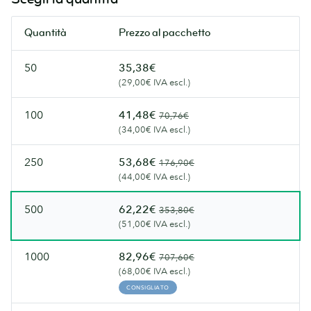
tradizionale.
Flyer
più
Quantità
Prezzo al pacchetto
lussuosi.
50
35,38€
(29,00€ IVA escl.)
100
41,48€
70,76€
(34,00€ IVA escl.)
250
53,68€
176,90€
(44,00€ IVA escl.)
500
62,22€
353,80€
(51,00€ IVA escl.)
1000
82,96€
707,60€
(68,00€ IVA escl.)
CONSIGLIATO