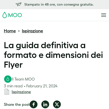
Stampato in 48 ore, con consegna gratuita.
MOO
Home
Ispirazione
>
La guida definitiva a
formato e dimensioni dei
Flyer
Il Team MOO
3 min read
February 21, 2024
Ispirazione
Share
Share
Share
Share the post