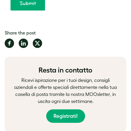
Share the post
Share
Share
Share
on
on
on
Facebook
LinkedIn
Twitter
Resta in contatto
Ricevi ispirazione per i tuoi design, consigli
aziendali e offerte speciali direttamente nella tua
casella di posta tramite la nostra MOOsletter, in
uscita ogni due settimane.
Registrati!