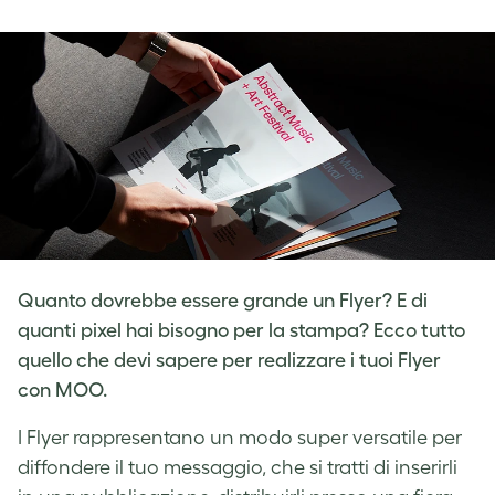
on
on
on
Facebook
LinkedIn
Twitter
Quanto dovrebbe essere grande un Flyer? E di
quanti pixel hai bisogno per la stampa? Ecco tutto
quello che devi sapere per realizzare i tuoi Flyer
con MOO.
I Flyer rappresentano
un modo super versatile per
diffondere
il tuo messaggio
, che si tratti di inserirli