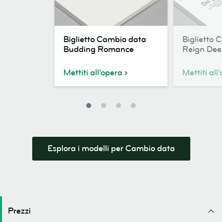
Biglietto
Biglietto
Biglietto Cambio data
Biglietto 
Cambio
Cambio
Budding Romance
Reign Dee
data
data
Budding
Reign
Mettiti all’opera
Mettiti all
Romance
Deer
Esplora i modelli per Cambio data
Prezzi