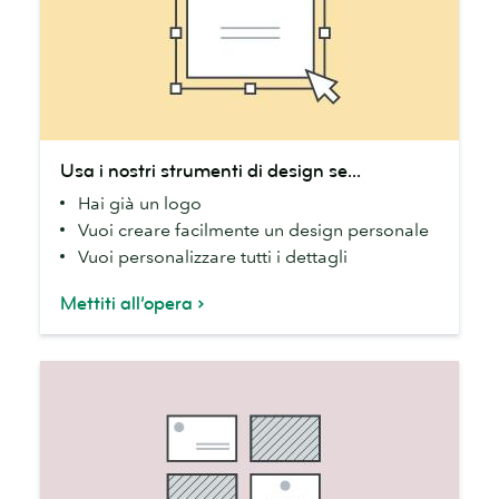
Usa
Usa i nostri strumenti di design se...
i
Hai già un logo
nostri
Vuoi creare facilmente un design personale
strumenti
Vuoi personalizzare tutti i dettagli
di
design
Mettiti all’opera
se...