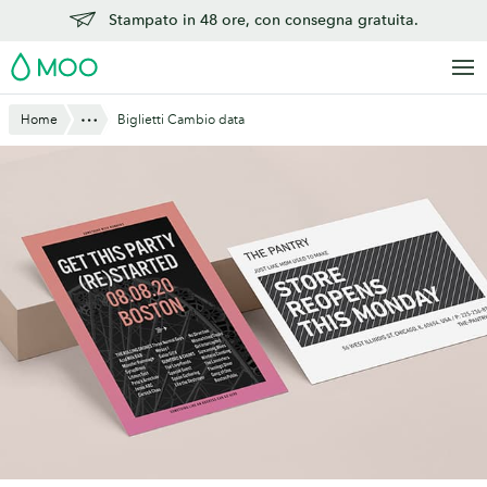
Vai
Stampato in 48 ore, con consegna gratuita.
al
MOO
contenuto
principale
Mostra tutto
Home
Biglietti Cambio data