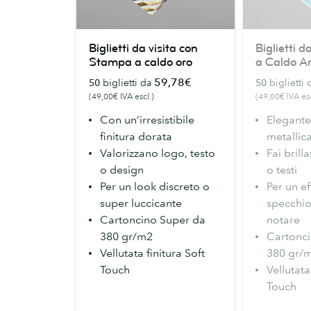
Biglietti
Biglietti
Biglietti da visita con
Biglietti 
da
da
Stampa a caldo oro
a Caldo A
visita
visita
59,78€
50
biglietti da
50
biglietti
con
Stampa
(49,00€ IVA escl.)
(49,00€ IVA esc
Stampa
a
Con un’irresistibile
Elegante 
a
Caldo
finitura dorata
metallic
caldo
Argento
Valorizzano logo, testo
Fai brill
oro
o design
o testi
Per un look discreto o
Per un ef
super luccicante
specchio 
Cartoncino Super da
notare
380 gr/m2
Cartonci
Vellutata finitura Soft
380 gr/
Touch
Vellutata
Touch