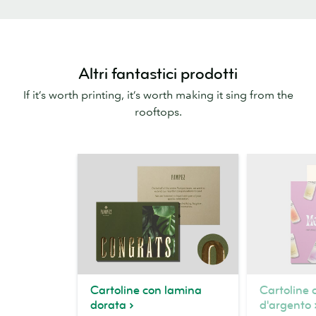
Altri fantastici prodotti
If it’s worth printing, it’s worth making it sing from the
rooftops.
Cartoline con lamina
Cartoline 
dorata
d'argento