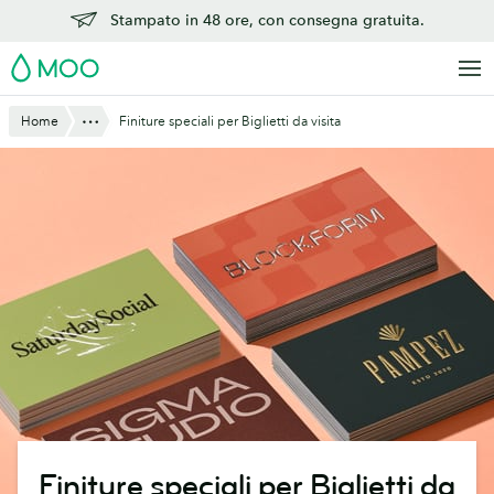
Vai
Stampato in 48 ore, con consegna gratuita.
al
MOO
contenuto
principale
Mostra tutto
Home
Finiture speciali per Biglietti da visita
Finiture speciali per Biglietti da