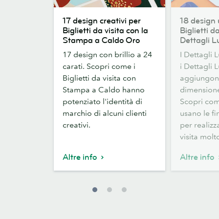
17
18
17 design creativi per
18 design 
design
design
Biglietti da visita con la
Biglietti d
creativi
unici
Stampa a Caldo Oro
Dettagli L
per
per
17 design con brillio a 24
I Dettagli L
Biglietti
Biglietti
carati. Scopri come i
i Dettagli L
da
da
Biglietti da visita con
aggiungono
visita
visita
Stampa a Caldo hanno
dimensione
con
con
potenziato l'identità di
Scopri come
la
Dettagli
marchio di alcuni clienti
usano le fi
Stampa
Lucidi
creativi.
per realizz
a
visita molto
Caldo
Oro
Altre info
Altre info