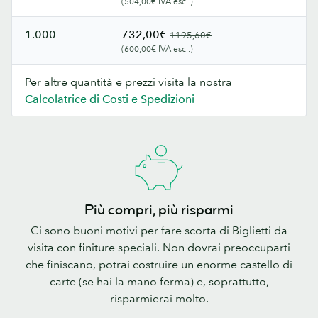
(504,00€ IVA escl.)
1.000
732,00€
1195,60€
(600,00€ IVA escl.)
Per altre quantità e prezzi visita la nostra
Calcolatrice di Costi e Spedizioni
Più compri, più risparmi
Ci sono buoni motivi per fare scorta di Biglietti da
visita con finiture speciali. Non dovrai preoccuparti
che finiscano, potrai costruire un enorme castello di
carte (se hai la mano ferma) e, soprattutto,
risparmierai molto.