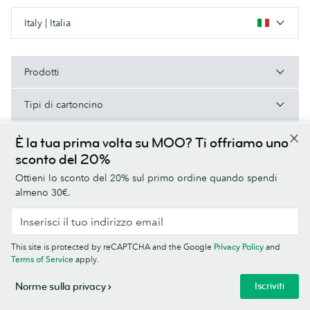
Italy | Italia
Prodotti
Tipi di cartoncino
A proposito di MOO
È la tua prima volta su MOO? Ti offriamo uno
sconto del 20%
Aiuto e contatti
Ottieni lo sconto del 20% sul primo ordine quando spendi
almeno 30€.
Termini e condizioni
Norme sulla privacy
Font
Sitemap
This site is protected by reCAPTCHA and the Google
Privacy Policy
and
Informazioni aziendali
Terms of Service
apply.
© MOO Print Limited, LABS Triangle, Stables Market, Chalk Farm Road,
Iscriviti
Norme sulla privacy
London NW1 8AB. Registrata in Inghilterra, n. 5121723