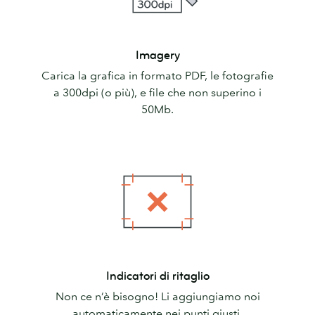
Imagery
Imagery
Carica la grafica in formato PDF, le fotografie
a 300dpi (o più), e file che non superino i
50Mb.
Indicatori
Indicatori di ritaglio
di
Non ce n’è bisogno! Li aggiungiamo noi
ritaglio
automaticamente nei punti giusti.