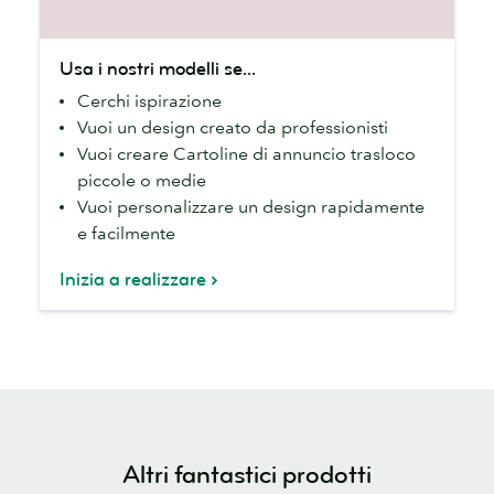
Usa
Usa i nostri modelli se...
i
Cerchi ispirazione
nostri
Vuoi un design creato da professionisti
modelli
Vuoi creare Cartoline di annuncio trasloco
se...
piccole o medie
Vuoi personalizzare un design rapidamente
e facilmente
Inizia a realizzare
Altri fantastici prodotti