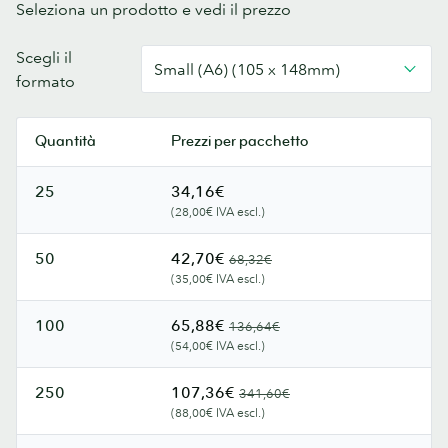
Seleziona un prodotto e vedi il prezzo
Biglietti
Scegli il
Small (A6) (105 x 148mm)
di
formato
cambio
indirizzo
Quantità
Prezzi per pacchetto
25
34,16€
(28,00€ IVA escl.)
50
42,70€
68,32€
(35,00€ IVA escl.)
100
65,88€
136,64€
(54,00€ IVA escl.)
250
107,36€
341,60€
(88,00€ IVA escl.)