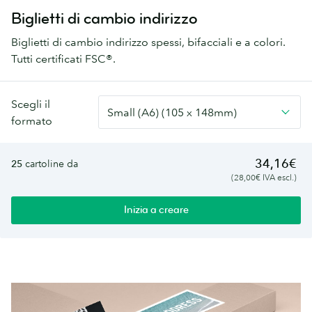
Biglietti di cambio indirizzo
Biglietti di cambio indirizzo spessi, bifacciali e a colori.
Tutti certificati FSC®.
Biglietti
Scegli il
Small (A6) (105 x 148mm)
di
formato
cambio
indirizzo
34,16€
25
cartoline da
(28,00€ IVA escl.)
Inizia a creare