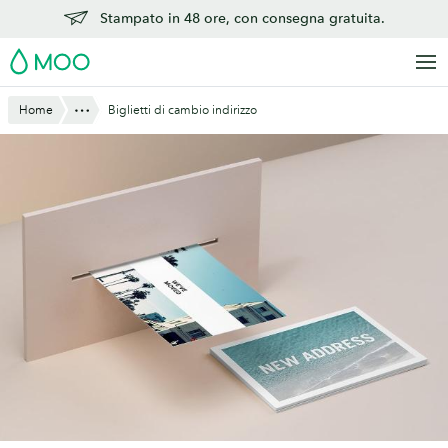
Vai
Stampato in 48 ore, con consegna gratuita.
al
MOO
contenuto
principale
Mostra tutto
Home
Biglietti di cambio indirizzo