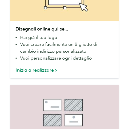
Disegnali
Disegnali online qui se...
online
Hai già il tuo logo
qui
Vuoi creare facilmente un Biglietto di
se...
cambio indirizzo personalizzato
Vuoi personalizzare ogni dettaglio
Inizia a realizzare