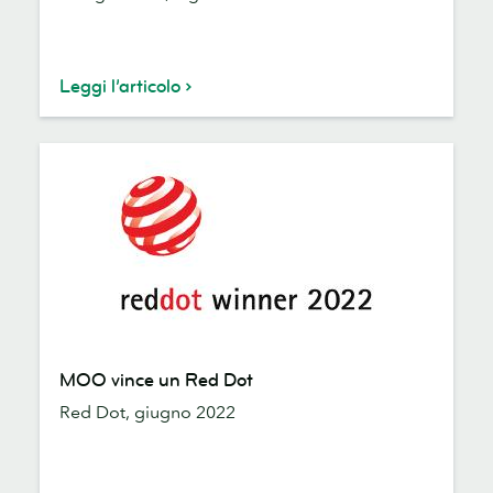
interno
Leggi l’articolo
MOO
MOO vince un Red Dot
vince
Red Dot, giugno 2022
un
Red
Dot