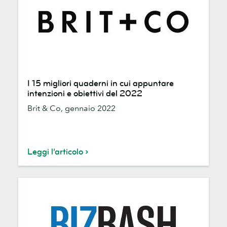
I
I 15 migliori quaderni in cui appuntare
15
intenzioni e obiettivi del 2022
migliori
Brit & Co, gennaio 2022
quaderni
in
cui
appuntare
Leggi l’articolo
intenzioni
e
obiettivi
del
2022