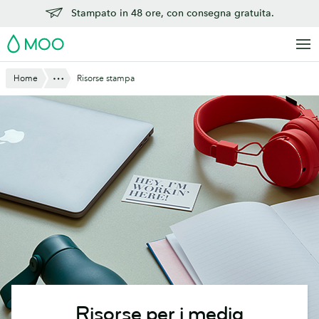
Vai
Stampato in 48 ore, con consegna gratuita.
al
MOO
contenuto
principale
Mostra tutto
Home
Risorse stampa
Risorse per i media