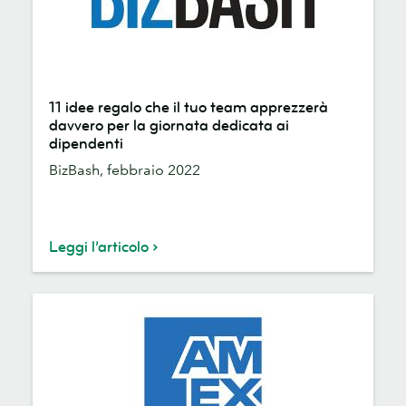
11
11 idee regalo che il tuo team apprezzerà
idee
davvero per la giornata dedicata ai
regalo
dipendenti
che
BizBash, febbraio 2022
il
tuo
team
apprezzerà
Leggi l’articolo
davvero
per
la
giornata
dedicata
ai
dipendenti