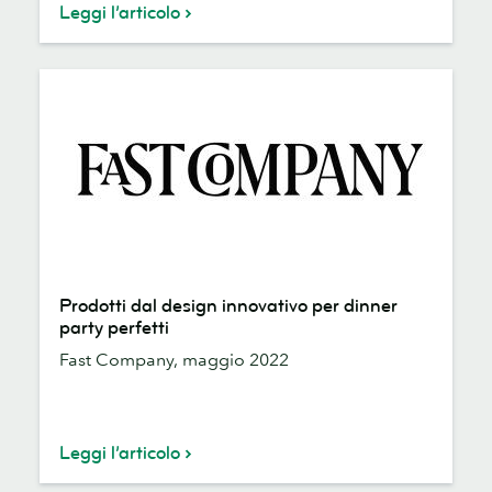
Leggi l’articolo
Prodotti
Prodotti dal design innovativo per dinner
dal
party perfetti
design
Fast Company, maggio 2022
innovativo
per
dinner
party
Leggi l’articolo
perfetti