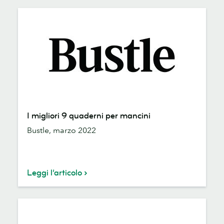
I
I migliori 9 quaderni per mancini
migliori
Bustle, marzo 2022
9
quaderni
per
mancini
Leggi l’articolo