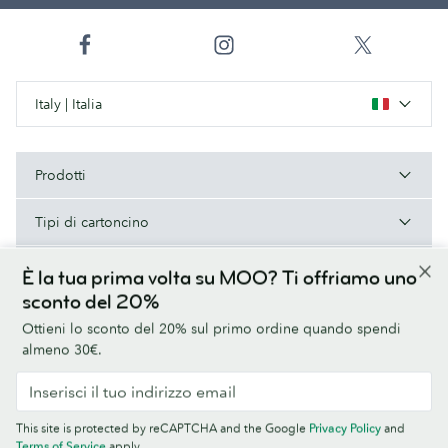
Italy | Italia
Prodotti
Tipi di cartoncino
A proposito di MOO
È la tua prima volta su MOO? Ti offriamo uno
sconto del 20%
Aiuto e contatti
Ottieni lo sconto del 20% sul primo ordine quando spendi
almeno 30€.
Termini e condizioni
Norme sulla privacy
Font
Sitemap
This site is protected by reCAPTCHA and the Google
Privacy Policy
and
Informazioni aziendali
Terms of Service
apply.