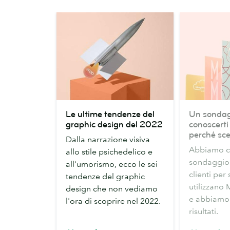
Le
Un
Le ultime tendenze del
Un sondag
ultime
sondaggio
graphic design del 2022
conoscerti
tendenze
per
perché sc
Dalla narrazione visiva
del
conoscerti
Abbiamo c
allo stile psichedelico e
graphic
meglio:
sondaggio t
all'umorismo, ecco le sei
design
Ecco
clienti per
tendenze del graphic
del
perché
utilizzano
design che non vediamo
2022
scegli
e abbiamo 
l'ora di scoprire nel 2022.
MOO
risultati.