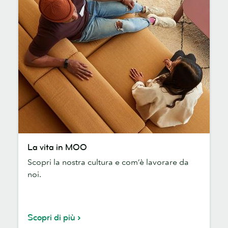
La
La vita in MOO
vita
Scopri la nostra cultura e com’è lavorare da
in
noi.
MOO
Scopri di più