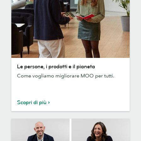
Le
Le persone, i prodotti e il pianeta
persone,
Come vogliamo migliorare MOO per tutti.
i
prodotti
e
il
Scopri di più
pianeta