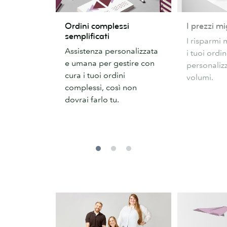
Ordini
I
Ordini complessi
I prezzi mi
complessi
prezzi
semplificati
I risparmi 
semplificati
migliori
Assistenza personalizzata
i tuoi ordin
e umana per gestire con
personalizz
cura i tuoi ordini
volumi.
complessi, così non
dovrai farlo tu.