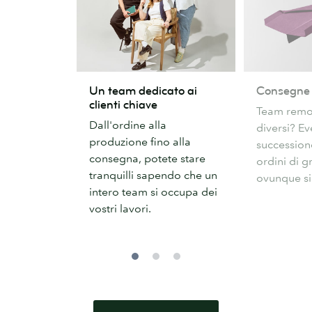
Un
Consegne
Un team dedicato ai
Consegne 
team
a
clienti chiave
Team remot
dedicato
più
Dall'ordine alla
diversi? Ev
ai
sedi
produzione fino alla
successio
clienti
consegna, potete stare
ordini di g
chiave
tranquilli sapendo che un
ovunque si
intero team si occupa dei
vostri lavori.