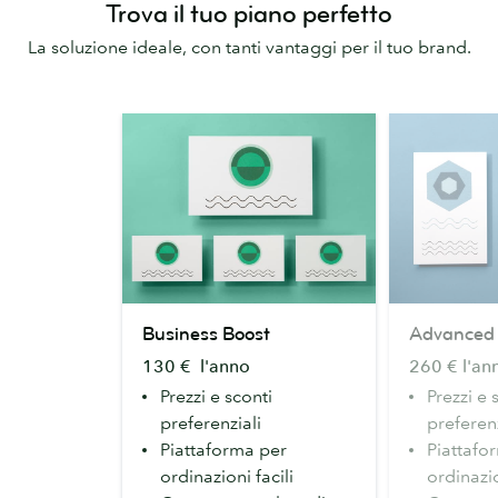
Trova il tuo piano perfetto
La soluzione ideale, con tanti vantaggi per il tuo brand.
Business
Advanced
Business Boost
Advanced
Boost
130 € l'anno
260 € l'an
Prezzi e sconti
Prezzi e 
preferenziali
preferenz
Piattaforma per
Piattafo
ordinazioni facili
ordinazio