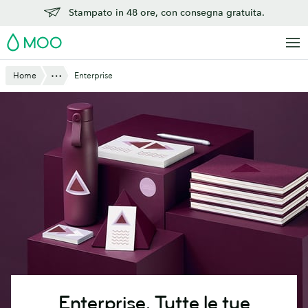
Vai
Stampato in 48 ore, con consegna gratuita.
al
MOO
contenuto
principale
Mostra tutto
Home
Enterprise
Enterprise.
Tutte le tue