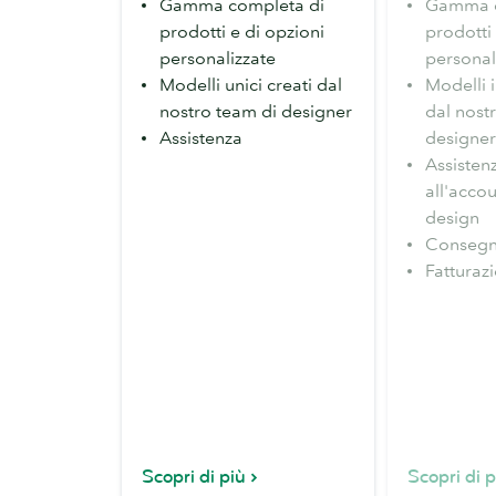
Gamma completa di
Gamma c
prodotti e di opzioni
prodotti 
personalizzate
personal
Modelli unici creati dal
Modelli i
nostro team di designer
dal nost
Assistenza
designer
Assisten
all'accou
design
Consegn
Fatturazi
Scopri di più
Scopri di p