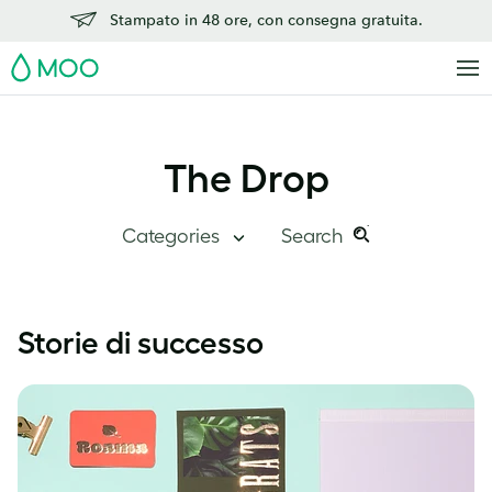
Stampato in 48 ore, con consegna gratuita.
MOO
The Drop
Categories
Search
Search
Search
this
The Drop
Storie di successo
site:
Quadro Generale
Dentro MOO
Storie di successo