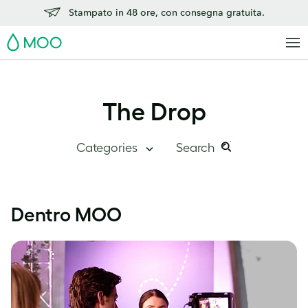
Stampato in 48 ore, con consegna gratuita.
MOO
The Drop
Categories
Search
Search
Search
this
The Drop
Dentro MOO
site:
Quadro Generale
Dentro MOO
Storie di successo