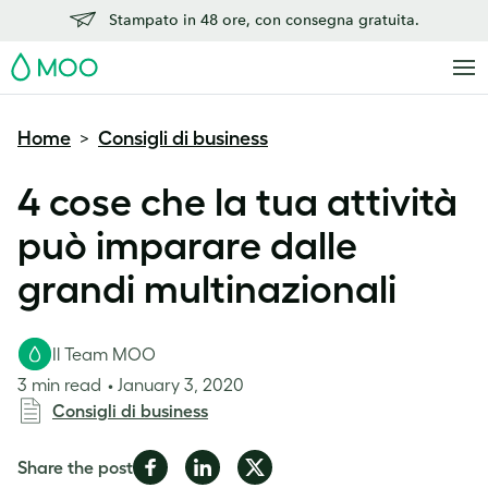
Stampato in 48 ore, con consegna gratuita.
MOO
Home
Consigli di business
>
4 cose che la tua attività
può imparare dalle
grandi multinazionali
Il Team MOO
3 min read
January 3, 2020
Consigli di business
Share
Share
Share
Share the post