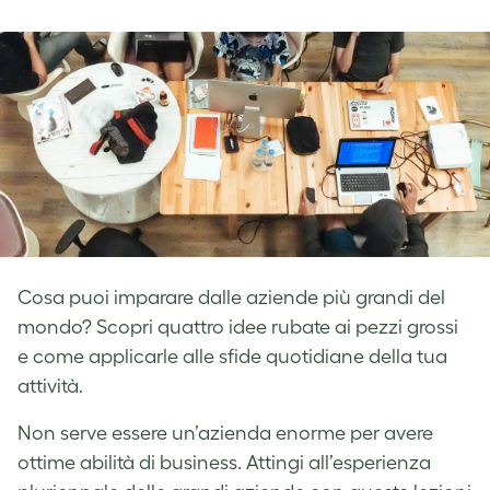
on
on
on
Facebook
LinkedIn
Twitter
Cosa puoi imparare dalle aziende più grandi del
mondo? Scopri quattro idee rubate ai pezzi grossi
e come applicarle alle sfide quotidiane della tua
attività.
Non serve essere un’azienda enorme per avere
ottime abilità di business. Attingi all’esperienza