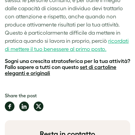
stessa: le persone contano, e per trarre il meglio
dalle capacità di ciascun individuo devi trattarlo
con attenzione e rispetto, anche quando non
produce attivamente risultati per la tua attività.
Questo è particolarmente difficile da mettere in
pratica quando si lavora in proprio, perciò
ricordati
di mettere il tuo benessere al primo posto.
Sogni una crescita stratosferica per la tua attività?
Fallo sapere a tutti con questo
set di cartoline
eleganti e originali
Share the post
Share
Share
Share
on
on
on
Facebook
LinkedIn
Twitter
Resta in contatto