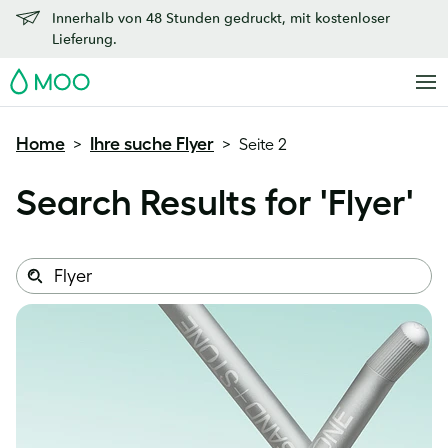
Innerhalb von 48 Stunden gedruckt, mit kostenloser
Lieferung.
MOO
Home
Ihre suche Flyer
>
>
Seite 2
Search Results for '
Flyer
'
Search
Search
this
site: