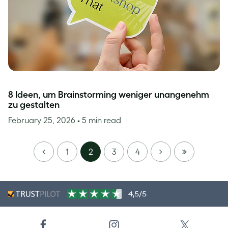
8 Ideen, um Brainstorming weniger unangenehm
zu gestalten
February 25, 2026
• 5 min read
PREVIOUS
NEXT
LAST
1
2
3
4
PAGE
4,5/5