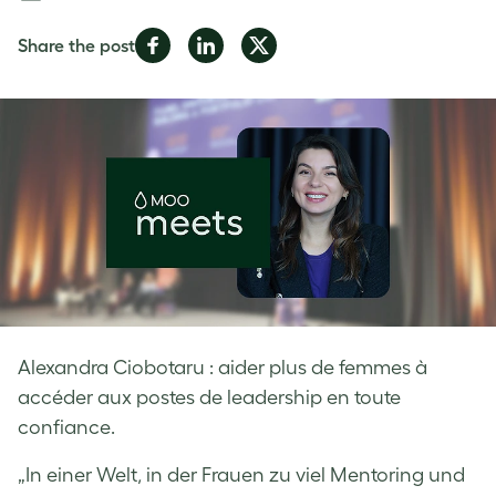
Share
Share
Share
Share the post
on
on
on
Facebook
LinkedIn
Twitter
Alexandra Ciobotaru : aider plus de femmes à
accéder aux postes de leadership en toute
confiance.
„In einer Welt, in der Frauen zu viel Mentoring und