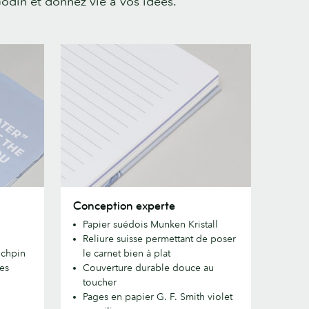
odin et donnez vie à vos idées.
Conception
Conception experte
experte
Papier suédois Munken Kristall
Reliure suisse permettant de poser
nchpin
le carnet bien à plat
es
Couverture durable douce au
toucher
Pages en papier G. F. Smith violet