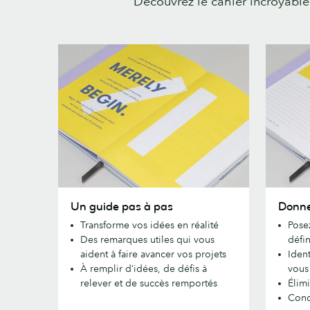
Découvrez le cahier incroyable
Un
Donnez
Un guide pas à pas
Donne
guide
corps
Transforme vos idées en réalité
Posez
pas
à
Des remarques utiles qui vous
défin
à
vos
aident à faire avancer vos projets
Ident
pas
projets
À remplir d’idées, de défis à
vous 
relever et de succès remportés
Élimi
Conc