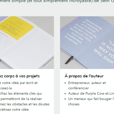
ment simple (et tout simplement incroyable) de Seth G
À
z corps à vos projets
À propos de l’auteur
propos
 votre idée par écrit et
Entrepreneur, auteur et
de
issez-la
conférencier
l’auteur
ifiez les éléments clés qui
Auteur de Purple Cow et Li
permettront de la réaliser
Un meneur qui fait bouger l
nez les obstacles et les doutes
choses
rétisez votre idée