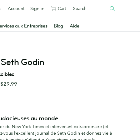
s
Account
Sign in
Cart
ervices aux Entreprises
Blog
Aide
Seth Godin
sibles
e
$29.99
audacieuses au monde
ler du New York Times et intervenant extraordinaire (et
z-vous l’excellent journal de Seth Godin et donnez vie à
es blanches n’attend qu’une chose : que vous le