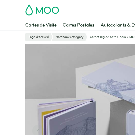
Aller
MOO
au
contenu
principal
Cartes de Visite
Cartes Postales
Autocollants & É
Page d'accueil
Notebooks category
Carnet Rigide Seth Godin x M