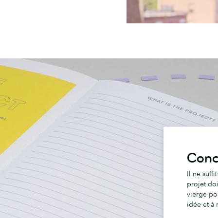
Concr
Il ne suff
projet doi
vierge pou
idée et à 