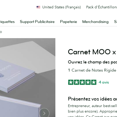
United States (Français)
Pack d'Échantillon
tiquettes
Support Publicitaire
Papeterie
Merchandising
S
OO
Carnet MOO x 
Ouvrez le champ des pos
1
Carnet de Notes Rigid
4 avis
Présentez vos idées 
Entrepreneur, auteur best-sel
bien plus encore). Approprie
vos idées. Ce Carnet aux pag