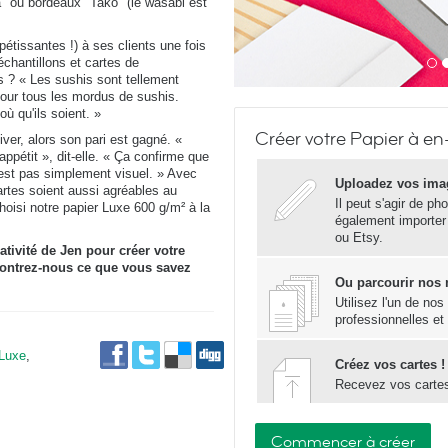
" ou bordeaux "Tako" (le wasabi est
pétissantes !) à ses clients une fois
chantillons et cartes de
s ? « Les sushis sont tellement
 pour tous les mordus de sushis.
ù qu'ils soient. »
Créer votre Papier à en
ver, alors son pari est gagné. «
ppétit », dit-elle. « Ça confirme que
'est pas simplement visuel. » Avec
Uploadez vos ima
artes soient aussi agréables au
Il peut s'agir de ph
choisi notre papier Luxe 600 g/m² à la
également importer
ou Etsy.
ativité de Jen pour créer votre
ntrez-nous ce que vous savez
Ou parcourir nos
Utilisez l'un de no
professionnelles et
 Luxe
,
Créez vos cartes !
Recevez vos carte
Commencer à créer