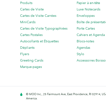
Produits
Papier à en-tête
Cartes de Visite
Luxe Notecards
Cartes de Visite Carrées
Enveloppes
MiniCards
Boîte de présentat
Cartes de Visite Typographiées
Porte Cartes
Cartes Postales
Cahiers et Agenda
Autocollants et Étiquettes
Blocs-notes
Dépliants
Agendas
Flyers
Stylo
Greeting Cards
Accessoires Boiss
Marque-pages
© MOO Inc., 25 Fairmount Ave, East Providence, RI 02914, USA
America.