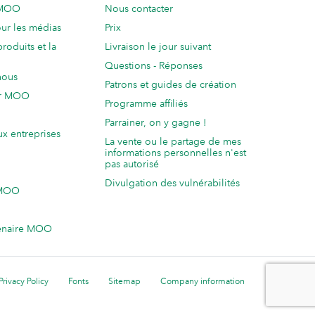
 MOO
Nous contacter
ur les médias
Prix
produits et la
Livraison le jour suivant
Questions - Réponses
nous
Patrons et guides de création
ur MOO
Programme affiliés
Parrainer, on y gagne !
ux entreprises
La vente ou le partage de mes
informations personnelles n'est
pas autorisé
Divulgation des vulnérabilités
 MOO
enaire MOO
Privacy Policy
Fonts
Sitemap
Company information