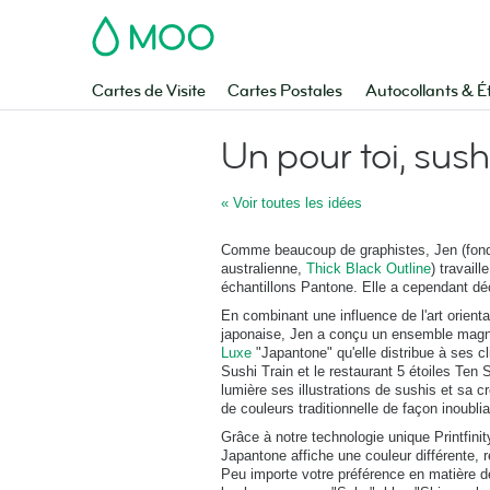
MOO
Cartes de Visite
Cartes Postales
Autocollants & É
Un pour toi, sush
« Voir toutes les idées
Comme beaucoup de graphistes, Jen (fondat
australienne,
Thick Black Outline
) travail
échantillons Pantone. Elle a cependant déc
En combinant une influence de l'art orienta
japonaise, Jen a conçu un ensemble magn
Luxe
"Japantone" qu'elle distribue à ses cli
Sushi Train et le restaurant 5 étoiles Ten 
lumière ses illustrations de sushis et sa cr
de couleurs traditionnelle de façon inoublia
Grâce à notre technologie unique Printfini
Japantone affiche une couleur différente, 
Peu importe votre préférence en matière d