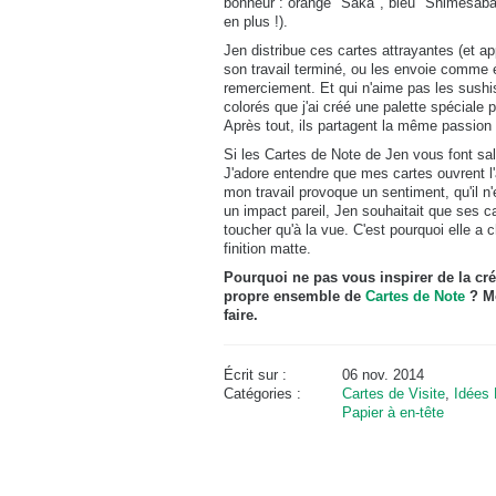
bonheur : orange "Saka", bleu "Shimesaba
en plus !).
Jen distribue ces cartes attrayantes (et ap
son travail terminé, ou les envoie comme é
remerciement. Et qui n'aime pas les sushi
colorés que j'ai créé une palette spéciale
Après tout, ils partagent la même passion o
Si les Cartes de Note de Jen vous font sali
J'adore entendre que mes cartes ouvrent l'a
mon travail provoque un sentiment, qu'il n
un impact pareil, Jen souhaitait que ses c
toucher qu'à la vue. C'est pourquoi elle a 
finition matte.
Pourquoi ne pas vous inspirer de la cré
propre ensemble de
Cartes de Note
? Mo
faire.
Écrit sur :
06 nov. 2014
Catégories :
Cartes de Visite
,
Idées
Papier à en-tête