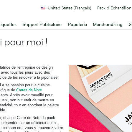
United States (Français)
Pack d'Échantillon
tiquettes
Support Publicitaire
Papeterie
Merchandising
S
i pour moi !
rice de l'entreprise de design
le avec tous les jours avec des
idé de les relooker à la japonaise.
l à sa passion pour la cuisine
ifique de
Cartes de Note
ents. Après avoir travaillé pour
Sushi, son but était de mettre en
éativité, tout en abordant la palette
ble.
ty, chaque Carte de Note du pack
représentée par un délicieux sushi.
e poisson cru, vous y trouverez votre