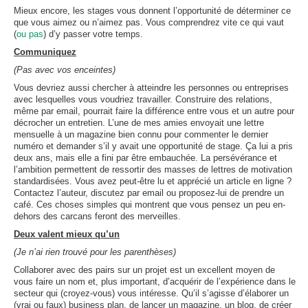
Mieux encore, les stages vous donnent l’opportunité de déterminer ce
que vous aimez ou n’aimez pas. Vous comprendrez vite ce qui vaut
(
ou pas
) d’y passer votre temps.
Communiquez
(Pas avec vos enceintes)
Vous devriez aussi chercher à atteindre les personnes ou entreprises
avec lesquelles vous voudriez travailler. Construire des relations,
même par email, pourrait faire la différence entre vous et un autre pour
décrocher un entretien. L’une de mes amies envoyait une lettre
mensuelle à un magazine bien connu pour commenter le dernier
numéro et demander s’il y avait une opportunité de stage. Ça lui a pris
deux ans, mais elle a fini par être embauchée. La persévérance et
l’ambition permettent de ressortir des masses de lettres de motivation
standardisées. Vous avez peut-être lu et apprécié un article en ligne ?
Contactez l’auteur, discutez par email ou proposez-lui de prendre un
café. Ces choses simples qui montrent que vous pensez un peu en-
dehors des carcans feront des merveilles.
Deux valent mieux qu’un
(Je n’ai rien trouvé pour les parenthèses)
Collaborer avec des pairs sur un projet est un excellent moyen de
vous faire un nom et, plus important, d’acquérir de l’expérience dans le
secteur qui (croyez-vous) vous intéresse. Qu’il s’agisse d’élaborer un
(vrai ou faux) business plan, de lancer un magazine, un blog, de créer