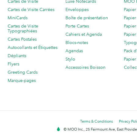
Cartes de Visite
Luxe Notecards
MOO 
Cartes de Visite Carrées
Enveloppes
Papier
MiniCards
Boîte de présentation
Papier
Cartes de Visite
Porte Cartes
Papier
Typographiées
Cahiers et Agenda
Papier
Cartes Postales
Blocs-notes
Typog
Autocollants et Étiquettes
Agendas
Pack d
Dépliants
Stylo
Papier
Flyers
Accessoires Boisson
Collec
Greeting Cards
Marque-pages
Terms & Conditions
Privacy Pol
© MOO Inc., 25 Fairmount Ave, East Providen