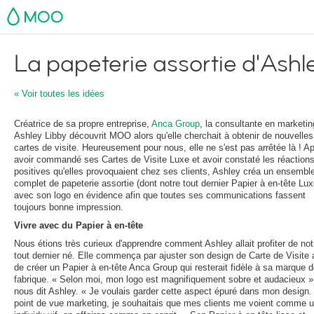
MOO
La papeterie assortie d'Ashl
« Voir toutes les idées
Créatrice de sa propre entreprise,
Anca Group
, la consultante en marketin
Ashley Libby découvrit MOO alors qu'elle cherchait à obtenir de nouvelles
cartes de visite. Heureusement pour nous, elle ne s'est pas arrêtée là ! A
avoir commandé ses Cartes de Visite Luxe et avoir constaté les réaction
positives qu'elles provoquaient chez ses clients, Ashley créa un ensembl
complet de papeterie assortie (dont notre tout dernier Papier à en-tête Lux
avec son logo en évidence afin que toutes ses communications fassent
toujours bonne impression.
Vivre avec du Papier à en-tête
Nous étions très curieux d'apprendre comment Ashley allait profiter de not
tout dernier né. Elle commença par ajuster son design de Carte de Visite 
de créer un Papier à en-tête Anca Group qui resterait fidèle à sa marque 
fabrique. « Selon moi, mon logo est magnifiquement sobre et audacieux »
nous dit Ashley. « Je voulais garder cette aspect épuré dans mon design.
point de vue marketing, je souhaitais que mes clients me voient comme 