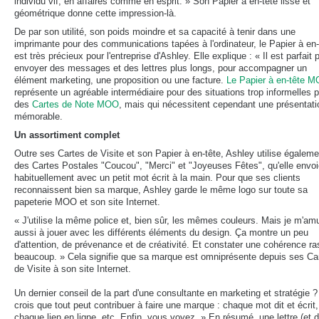
individu vif, en affaires comme en esprit. » Son Papier à en-tête lisse et
géométrique donne cette impression-là.
De par son utilité, son poids moindre et sa capacité à tenir dans une
imprimante pour des communications tapées à l'ordinateur, le Papier à en-
est très précieux pour l'entreprise d'Ashley. Elle explique : « Il est parfait 
envoyer des messages et des lettres plus longs, pour accompagner un
élément marketing, une proposition ou une facture.
Le Papier à en-tête 
représente un agréable intermédiaire pour des situations trop informelles 
des
Cartes de Note MOO
, mais qui nécessitent cependant une présentati
mémorable.
Un assortiment complet
Outre ses Cartes de Visite et son Papier à en-tête, Ashley utilise égaleme
des Cartes Postales "Coucou", "Merci" et "Joyeuses Fêtes", qu'elle envo
habituellement avec un petit mot écrit à la main. Pour que ses clients
reconnaissent bien sa marque, Ashley garde le même logo sur toute sa
papeterie MOO et son site Internet.
« J'utilise la même police et, bien sûr, les mêmes couleurs. Mais je m'am
aussi à jouer avec les différents éléments du design. Ça montre un peu
d'attention, de prévenance et de créativité. Et constater une cohérence r
beaucoup. » Cela signifie que sa marque est omniprésente depuis ses Ca
de Visite à son site Internet.
Un dernier conseil de la part d'une consultante en marketing et stratégie ?
crois que tout peut contribuer à faire une marque : chaque mot dit et écrit,
chaque lien en ligne, etc. Enfin, vous voyez. » En résumé, une lettre (et 