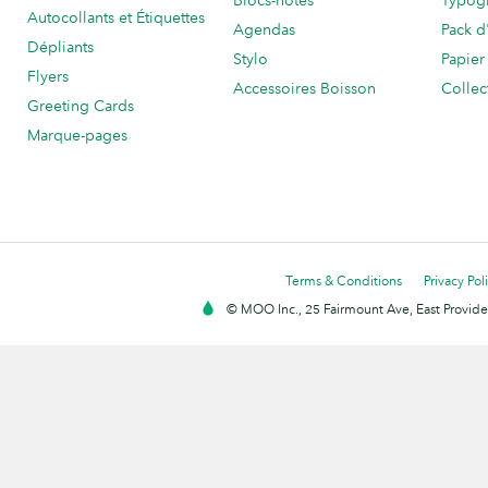
Blocs-notes
Typog
Autocollants et Étiquettes
Agendas
Pack d
Dépliants
Stylo
Papier
Flyers
Accessoires Boisson
Collec
Greeting Cards
Marque-pages
Terms & Conditions
Privacy Pol
© MOO Inc., 25 Fairmount Ave, East Providen