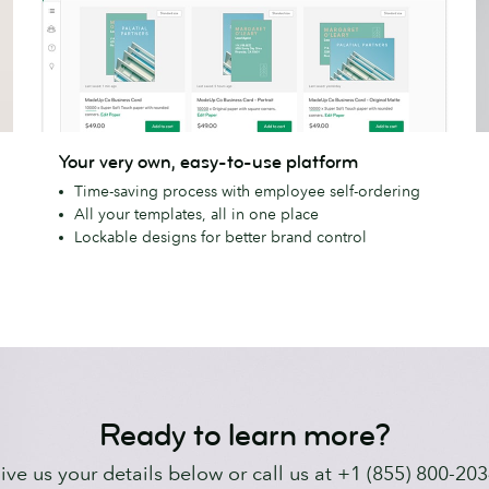
Your
A
Your very own, easy-to-use platform
very
d
Time-saving process with employee self-ordering
own,
a
All your templates, all in one place
easy-
m
Lockable designs for better brand control
to-
use
platform
Ready to learn more?
ive us your details below or call us at +1 (855) 800-203