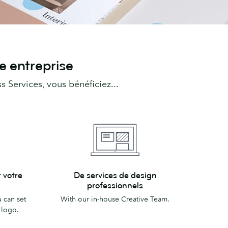
e entreprise
Services, vous bénéficiez...
De
 votre
De services de design
services
professionnels
de
 can set
With our in-house Creative Team.
design
 logo.
professionnels