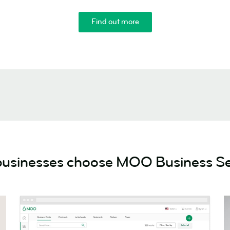
marque
Find out more
usinesses choose MOO Business Se