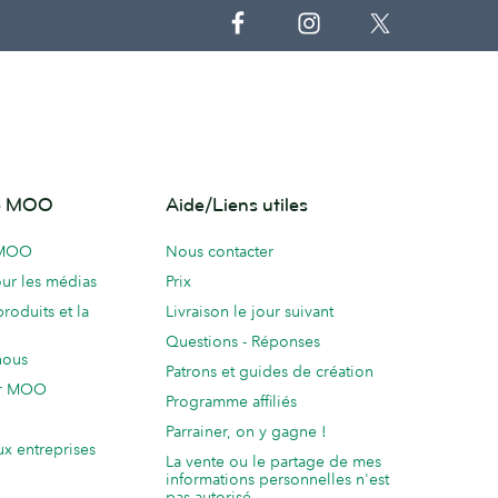
de MOO
Aide/Liens utiles
 MOO
Nous contacter
ur les médias
Prix
produits et la
Livraison le jour suivant
Questions - Réponses
nous
Patrons et guides de création
ur MOO
Programme affiliés
Parrainer, on y gagne !
ux entreprises
La vente ou le partage de mes
informations personnelles n'est
pas autorisé