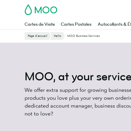
Aller
MOO
au
contenu
principal
Cartes de Visite
Cartes Postales
Autocollants & É
Page d'accueil
Hello
MOO Business Services
MOO, at your servic
We offer extra support for growing businesses
products you love plus your very own orderi
dedicated account manager, business disco
not to love?