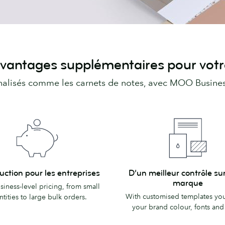
avantages supplémentaires pour votr
nalisés comme les carnets de notes, avec MOO Business 
D’un
uction pour les entreprises
D’un meilleur contrôle sur
n
meilleur
marque
siness-level pricing, from small
contrôle
With customised templates you
tities to large bulk orders.
sur
your brand colour, fonts and
ses
votre