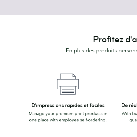
Profitez d'
En plus des produits person
D'impressions
De
D'impressions rapides et faciles
De réd
rapides
réductio
Manage your premium print products in
With bu
et
pour
one place with employee self-ordering.
quan
faciles
les
entrepri