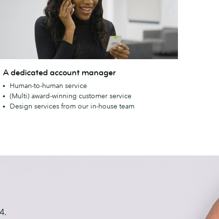
A dedicated account manager
edicated
Human-to-human service
ccount
(Multi) award-winning customer service
anager
Design services from our in-house team
4.