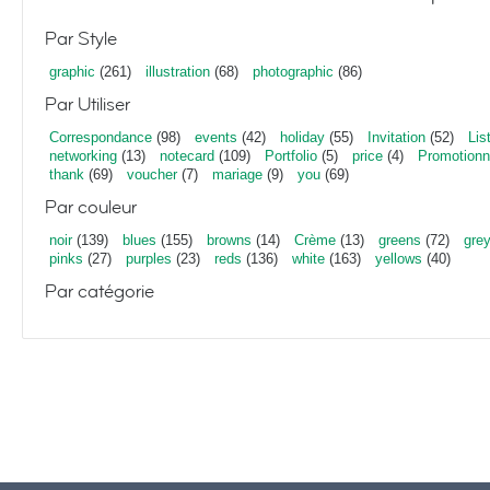
Par Style
graphic
(261)
illustration
(68)
photographic
(86)
Par Utiliser
Correspondance
(98)
events
(42)
holiday
(55)
Invitation
(52)
Lis
networking
(13)
notecard
(109)
Portfolio
(5)
price
(4)
Promotionn
thank
(69)
voucher
(7)
mariage
(9)
you
(69)
Par couleur
noir
(139)
blues
(155)
browns
(14)
Crème
(13)
greens
(72)
gre
pinks
(27)
purples
(23)
reds
(136)
white
(163)
yellows
(40)
Par catégorie